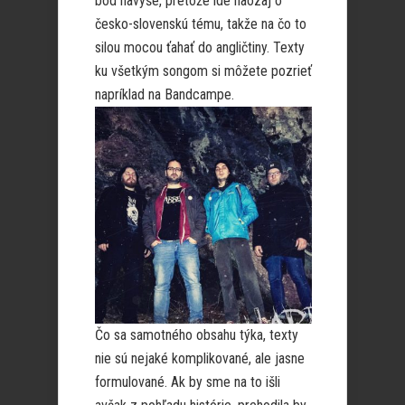
bod navyše, pretože ide naozaj o
česko-slovenskú tému, takže na čo to
silou mocou ťahať do angličtiny. Texty
ku všetkým songom si môžete pozrieť
napríklad na Bandcampe.
Čo sa samotného obsahu týka, texty
nie sú nejaké komplikované, ale jasne
formulované. Ak by sme na to išli