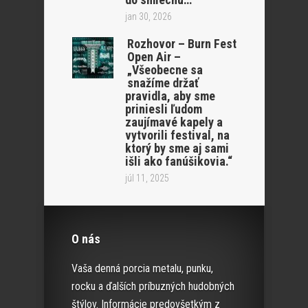
jan 30, 2026
Rozhovor – Burn Fest
Open Air –
„Všeobecne sa
snažíme držať
pravidla, aby sme
priniesli ľudom
zaujímavé kapely a
vytvorili festival, na
ktorý by sme aj sami
išli ako fanúšikovia.“
júl 11, 2025
O nás
Vaša denná porcia metalu, punku,
rocku a ďalších príbuzných hudobných
štýlov. Informácie predovšetkým z