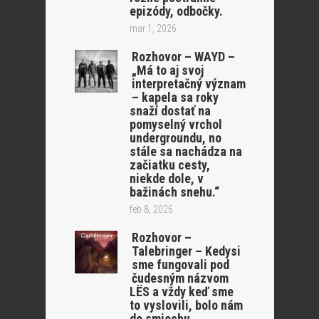
epizódy, odbočky.
mar 1, 2026
Rozhovor – WAYD –
„Má to aj svoj
interpretačný význam
– kapela sa roky
snaží dostať na
pomyselný vrchol
undergroundu, no
stále sa nachádza na
začiatku cesty,
niekde dole, v
bažinách snehu.“
feb 8, 2026
Rozhovor –
Talebringer – Kedysi
sme fungovali pod
čudesným názvom
LËS a vždy keď sme
to vyslovili, bolo nám
do smiechu…