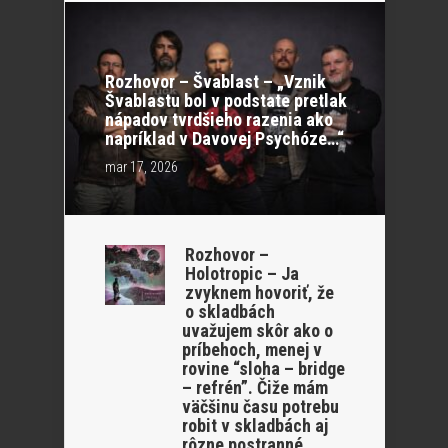
Rozhovor – Švablast – „Vznik
Švablastu bol v podstate pretlak
nápadov tvrdšieho razenia ako
napríklad v Davovej Psychóze…“
mar 17, 2026
Rozhovor –
Holotropic – Ja
zvyknem hovoriť, že
o skladbách
uvažujem skôr ako o
príbehoch, menej v
rovine “sloha – bridge
– refrén”. Čiže mám
väčšinu času potrebu
robit v skladbách aj
rôzne postranné