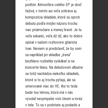
podtón. Atmosféra celého EP je dosť
ťaživá, v tomto asi veľa zohráva aj
kompozícia skladieb, ktoré sú oproti
debutu podľa môjho názoru trochu
viac priamočiare a menej hravé. Je tu
veľa sekaníc, veľa dž dž, ako to dobre
opísal v našom rozhovore gitarista
Ivan. Neviem si predstaviť, že by som
sa napríklad pri skladbe „Irena“
bezhlavo rozbehla vyskákať si na
koncerte hlavu. Na debutovom albume
sa totiž nachádza niekoľko skladieb,
ktoré si to aj trochu pýtajú, ale sú
smerované viac do HC. Asi to teda
bude tou témou, ktorá má v nás
vyvolať nesympatie voči činom a mráz
v tele. To sa v podstate aj podarilo a