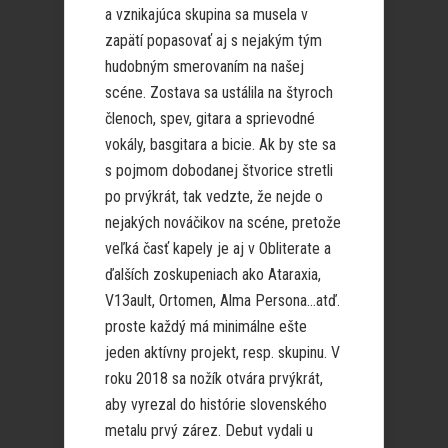
a vznikajúca skupina sa musela v
zapätí popasovať aj s nejakým tým
hudobným smerovaním na našej
scéne. Zostava sa ustálila na štyroch
členoch, spev, gitara a sprievodné
vokály, basgitara a bicie. Ak by ste sa
s pojmom dobodanej štvorice stretli
po prvýkrát, tak vedzte, že nejde o
nejakých nováčikov na scéne, pretože
veľká časť kapely je aj v Obliterate a
ďalších zoskupeniach ako Ataraxia,
V13ault, Ortomen, Alma Persona…atď.
proste každý má minimálne ešte
jeden aktívny projekt, resp. skupinu. V
roku 2018 sa nožík otvára prvýkrát,
aby vyrezal do histórie slovenského
metalu prvý zárez. Debut vydali u