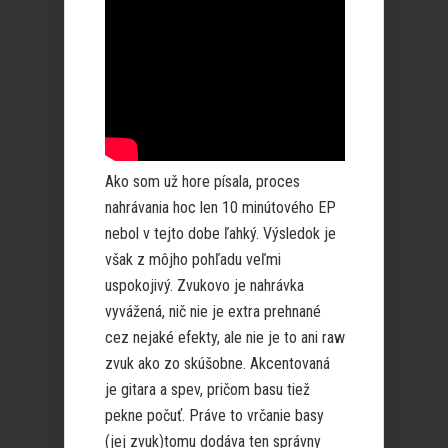
Ako som už hore písala, proces
nahrávania hoc len 10 minútového EP
nebol v tejto dobe ľahký. Výsledok je
však z môjho pohľadu veľmi
uspokojivý. Zvukovo je nahrávka
vyvážená, nič nie je extra prehnané
cez nejaké efekty, ale nie je to ani raw
zvuk ako zo skúšobne. Akcentovaná
je gitara a spev, pričom basu tiež
pekne počuť. Práve to vrčanie basy
(jej zvuk)tomu dodáva ten správny