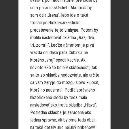
avšak z pohľadu histórie, prehodila by
som poradie skladieb. Ako prvú by
som dala „Irenu“, lebo ide o také
trochu poeticko-sarkastické
predstavenie tejto vrahyne. Potom by
mohla nasledovať skladba „Raz, dva,
tri, zomri!“, keďže námetom je prvá
vražda chudáka pána Čubírku, na
ktorého „vraj“ spadli kachle. Ak
neviete ako to bolo v skutočnosti, tak
sa to zo skladby nedozviete, ale určite
sa vám zaryje do mozgu slovo Fluocit,
ktorý ho neusmrtil. Podľa správneho
historického sledu by teda mala
nasledovať ako tretia skladba „Hlava“.
Posledná skladba je zaradená ako
jediná správne, ak by sme teda dbali
na také detaily ako nejaký príbehový