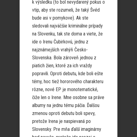
k výsledku (to bol nevydarený pokus o
vtip, aby ste rozumeli, že taký Švéd
bude asi v pomykove). Ak ste
sledovali najväčšie kriminálne prípady
na Slovenku, tak ste doma a viete, že
ide o Irenu Čubirkovú, jednu z
najznámejších vrahýň Česko-
Slovenska. Bola zároveň jednou z
piatich žien, ktoré za ich vraždy
popravili. Oproti debutu, kde boli ešte
témy, hoc tiež hororového charakteru
rôzne, nové EP je monotematické,
čiže len o Irene. Mne osobne sa práve
albumy na jednu tému páčia. Ďalšou
zmenou oproti debutu boli spevy,
pretože Irena je naspievaná po
Slovensky. Pre mňa ďalší imaginárny