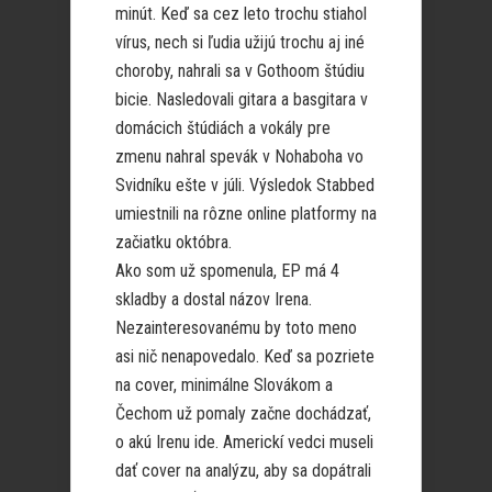
minút. Keď sa cez leto trochu stiahol
vírus, nech si ľudia užijú trochu aj iné
choroby, nahrali sa v Gothoom štúdiu
bicie. Nasledovali gitara a basgitara v
domácich štúdiách a vokály pre
zmenu nahral spevák v Nohaboha vo
Svidníku ešte v júli. Výsledok Stabbed
umiestnili na rôzne online platformy na
začiatku októbra.
Ako som už spomenula, EP má 4
skladby a dostal názov Irena.
Nezainteresovanému by toto meno
asi nič nenapovedalo. Keď sa pozriete
na cover, minimálne Slovákom a
Čechom už pomaly začne dochádzať,
o akú Irenu ide. Americkí vedci museli
dať cover na analýzu, aby sa dopátrali