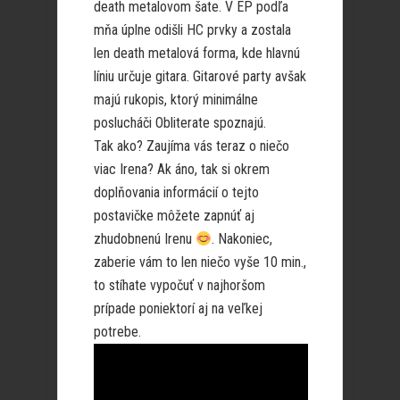
death metalovom šate. V EP podľa
mňa úplne odišli HC prvky a zostala
len death metalová forma, kde hlavnú
líniu určuje gitara. Gitarové party avšak
majú rukopis, ktorý minimálne
poslucháči Obliterate spoznajú.
Tak ako? Zaujíma vás teraz o niečo
viac Irena? Ak áno, tak si okrem
doplňovania informácií o tejto
postavičke môžete zapnúť aj
zhudobnenú Irenu
. Nakoniec,
zaberie vám to len niečo vyše 10 min.,
to stíhate vypočuť v najhoršom
prípade poniektorí aj na veľkej
potrebe.