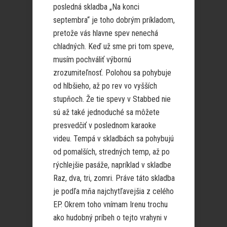
posledná skladba „Na konci
septembra“ je toho dobrým príkladom,
pretože vás hlavne spev nenechá
chladných. Keď už sme pri tom speve,
musím pochváliť výbornú
zrozumiteľnosť. Polohou sa pohybuje
od hlbšieho, až po rev vo vyšších
stupňoch. Že tie spevy v Stabbed nie
sú až také jednoduché sa môžete
presvedčiť v poslednom karaoke
videu. Tempá v skladbách sa pohybujú
od pomalších, stredných temp, až po
rýchlejšie pasáže, napríklad v skladbe
Raz, dva, tri, zomri. Práve táto skladba
je podľa mňa najchytľavejšia z celého
EP. Okrem toho vnímam Irenu trochu
ako hudobný príbeh o tejto vrahyni v