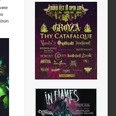
v
vanie
si
erčnom