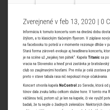
Zverejnené v feb 13, 2020 |
0 
Informáciu k tomuto koncertu som na dnešnú dobu dosta
štýlom, a to klasickým tlačeným flyerom. V záplave novýc
na facebooku to poteší a v momente rezonuje dlhšie v p
Stará forma zároveň evokuje aj headlinera koncertu, ktor
je na scéne už „nejakej ten pátek“. Kapela
Titanic
sa po
vracia na Slovensko a hneď prvá zastávka je bratislavský
club so zaujímavými hosťami. Pre mňa je celá zostava p
preto v stave tabula rasa nič nepokazí moje očakávania.
Koncert otvorila kapela
NoControl
zo Serede, ktorá od 
tónov dala zvuku latku celkom slušne hore. V tomto ma R
väčšinou teší, potom už je len na kapele, či vie využiť p
badali, že tu nejde o žiadnych zelenáčov. Niektorých čle