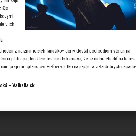
by miešajú
ejšie
ckovými
le v ich
a.
ad jeden z najznámejších fanúšikov Jerry dostal pod pódiom stojan na
mu platí opäť len klišé tesané do kameňa, že je nutné chodiť na konce
očne prajeme gitaristovi Peťovi všetko najlepšie a veľa dobrých nápado
ká – Valhalla.sk