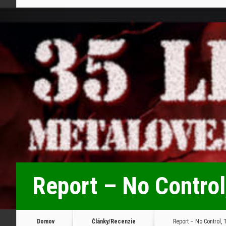
Report – No Control
Domov
Články/Recenzie
Report – No Control, T