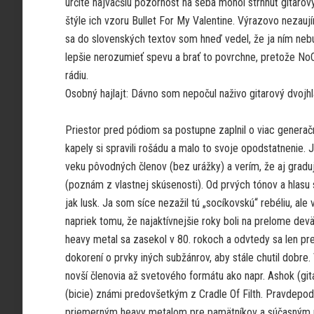
určite najväčšiu pozornosť na seba mohol strhnúť gitaro
štýle ich vzoru Bullet For My Valentine. Výrazovo nezaují
sa do slovenských textov som hneď vedel, že ja ním nebude
lepšie nerozumieť spevu a brať to povrchne, pretože No
rádiu.
Osobný hajlajt: Dávno som nepočul naživo gitarový dvojhl
Priestor pred pódiom sa postupne zaplnil o viac generač
kapely si spravili rošádu a malo to svoje opodstatnenie.
veku pôvodných členov (bez urážky) a verím, že aj grad
(poznám z vlastnej skúsenosti). Od prvých tónov a hlasu 
jak lusk. Ja som síce nezažil tú „socíkovskú“ rebéliu, ale
napriek tomu, že najaktívnejšie roky boli na prelome dev
heavy metal sa zasekol v 80. rokoch a odvtedy sa len pr
dokorení o prvky iných subžánrov, aby stále chutil dobre. 
novší členovia až svetového formátu ako napr. Ashok (git
(bicie) známi predovšetkým z Cradle Of Filth. Pravdepo
priemerným heavy metalom pre pamätníkov a súčasným 