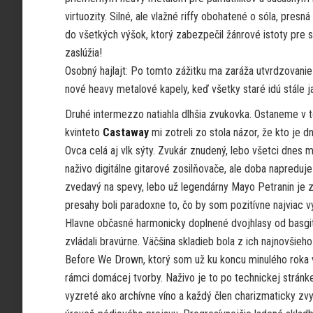
virtuozity. Silné, ale vlažné riffy obohatené o sóla, presn
do všetkých výšok, ktorý zabezpečil žánrové istoty pre svo
zaslúžia!
Osobný hajlajt: Po tomto zážitku ma zaráža utvrdzovanie 
nové heavy metalové kapely, keď všetky staré idú stále ja
Druhé intermezzo natiahla dlhšia zvukovka. Ostaneme v t
kvinteto
Castaway
mi zotreli zo stola názor, že kto je d
Ovca celá aj vlk sýty. Zvukár znudený, lebo všetci dnes 
naživo digitálne gitarové zosilňovače, ale doba napreduj
zvedavý na spevy, lebo už legendárny Mayo Petranin je z
presahy boli paradoxne to, čo by som pozitívne najviac v
Hlavne občasné harmonicky doplnené dvojhlasy od basgit
zvládali bravúrne. Väčšina skladieb bola z ich najnovšieh
Before We Drown, ktorý som už ku koncu minulého roka v
rámci domácej tvorby. Naživo je to po technickej stránk
vyzreté ako archívne víno a každý člen charizmaticky zv