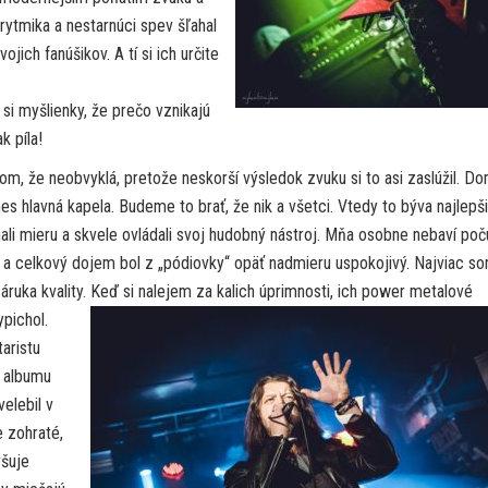
á rytmika a nestarnúci spev šľahal
jich fanúšikov. A tí si ich určite
si myšlienky, že prečo vznikajú
k píla!
om, že neobvyklá, pretože neskorší výsledok zvuku si to asi zaslúžil. D
nes hlavná kapela. Budeme to brať, že nik a všetci. Vtedy to býva najlepši
mali mieru a skvele ovládali svoj hudobný nástroj. Mňa osobne nebaví poč
e a celkový dojem bol z „pódiovky“ opäť nadmieru uspokojivý. Najviac s
áruka kvality.
Keď si nalejem za kalich úprimnosti, ich power metalové
ypichol.
aristu
o albumu
elebil v
e zohraté,
yšuje