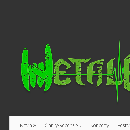
Novinky
Články/Recenzie
»
Koncerty
Festiv