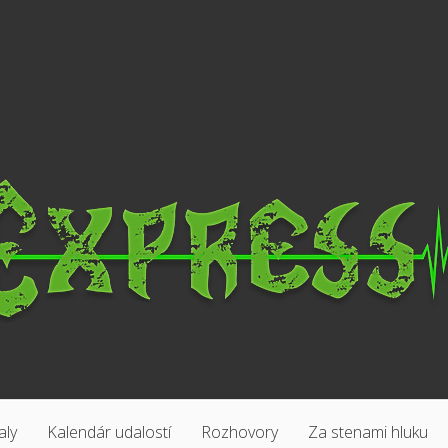
aly
Kalendár udalostí
Rozhovory
Za stenami hluku