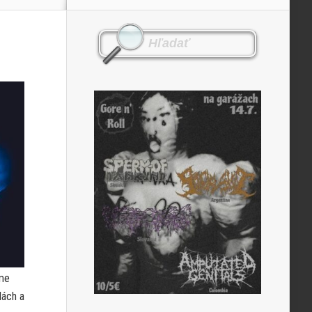
sme
lách a