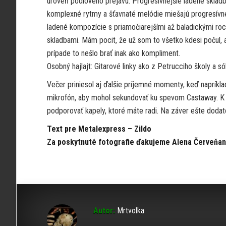
úroveň pódiového prejavu. Progresívnejšie ladené sklad
komplexné rytmy a šťavnaté melódie miešajú progresívn
ladené kompozície s priamočiarejšími až baladickými ro
skladbami. Mám pocit, že už som to všetko kdesi počul, a
prípade to nešlo brať inak ako kompliment.
Osobný hajlajt: Gitarové linky ako z Petrucciho školy a sól
Večer priniesol aj ďalšie príjemné momenty, keď napríkl
mikrofón, aby mohol sekundovať ku spevom Castaway. K to
podporovať kapely, ktoré máte radi. Na záver ešte dodat
Text pre Metalexpress – Zildo
Za poskytnuté fotografie ďakujeme Alena Červeňans
Autor:
Mrtvolka