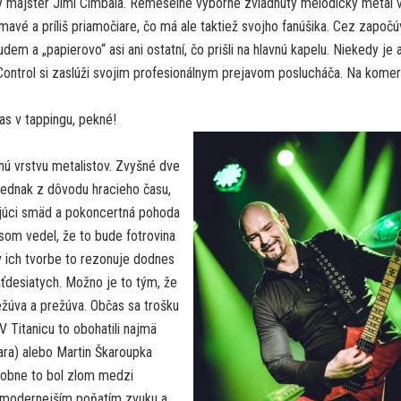
vý majster Jimi Cimbala. Remeselne výborne zvládnutý melodický metal 
mavé a príliš priamočiare, čo má ale taktiež svojho fanúšika. Cez započú
m a „papierovo“ asi ani ostatní, čo prišli na hlavnú kapelu. Niekedy je a
Control si zaslúži svojim profesionálnym prejavom poslucháča. Na kom
as v tappingu, pekné!
nú vrstvu metalistov. Zvyšné dve
 Jednak z dôvodu hracieho času,
ujúci smäd a pokoncertná pohoda
som vedel, že to bude fotrovina
 v ich tvorbe to rezonuje dodnes
äťdesiatych. Možno je to tým, že
ežúva a prežúva. Občas sa trošku
V Titanicu to obohatili najmä
ara) alebo Martin Škaroupka
dobne to bol zlom medzi
modernejším poňatím zvuku a