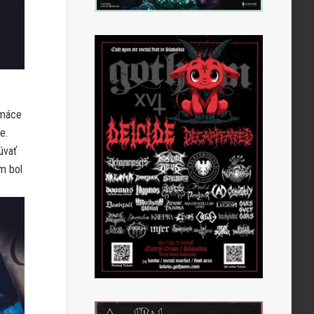
omáce
e.
úvať
om bol