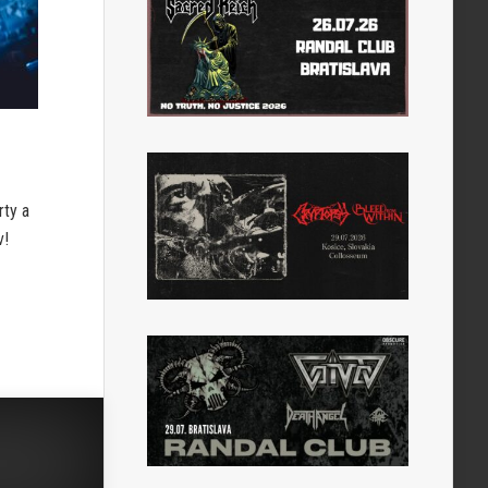
rty a
v!