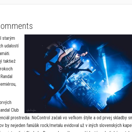
Comments
l starým
h udalostí
amäti.
ý taktiež
 rokoch
 Randal
remiérou,
prvých
andal Club
otenciál prostredia. NoControl začali vo veľkom štýle a od prvej skladby 
nov by nejeden fanúšik rock/metalu evidoval už v iných slovenských kape