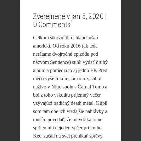
Zverejnené v jan 5, 2020 |
0 Comments
Celkom šikovní títo chlapci ušatí
americkí. Od roku 2016 (ak teda
nerátame dvojročnú epizódu pod
názvom Sentience) stihli vydať druhý
album a pomedzi to aj jedno EP. Pred
niečo vyše rokom som ich zastihol
naživo v Nitre spolu s Carnal Tomb a
bol z toho vskutku príjemný večer
vzývajúci tradičný death metal. Kúpil
som tam obe ich vtedajšie nahrávky a
musím povedať, že mi vďaka tomu
spríjemnili nejeden večer pri knihe.
Keď začali na svet prenikať správy,