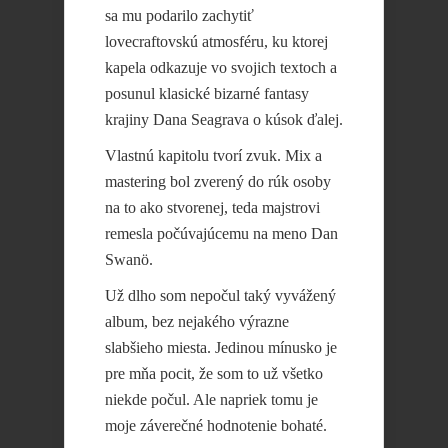
sa mu podarilo zachytiť
lovecraftovskú atmosféru, ku ktorej
kapela odkazuje vo svojich textoch a
posunul klasické bizarné fantasy
krajiny Dana Seagrava o kúsok ďalej.
Vlastnú kapitolu tvorí zvuk. Mix a
mastering bol zverený do rúk osoby
na to ako stvorenej, teda majstrovi
remesla počúvajúcemu na meno Dan
Swanö.
Už dlho som nepočul taký vyvážený
album, bez nejakého výrazne
slabšieho miesta. Jedinou mínusko je
pre mňa pocit, že som to už všetko
niekde počul. Ale napriek tomu je
moje záverečné hodnotenie bohaté.