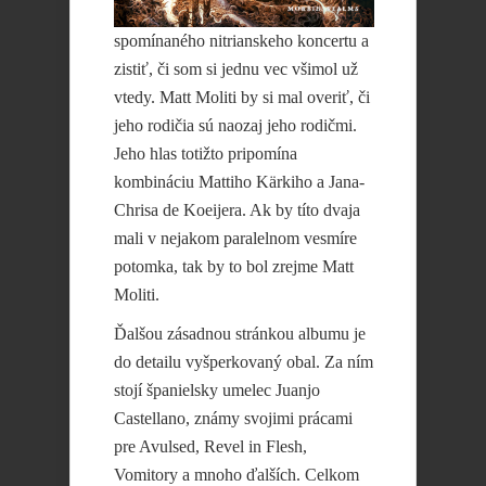
spomínaného nitrianskeho koncertu a
zistiť, či som si jednu vec všimol už
vtedy. Matt Moliti by si mal overiť, či
jeho rodičia sú naozaj jeho rodičmi.
Jeho hlas totižto pripomína
kombináciu Mattiho Kärkiho a Jana-
Chrisa de Koeijera. Ak by títo dvaja
mali v nejakom paralelnom vesmíre
potomka, tak by to bol zrejme Matt
Moliti.
Ďalšou zásadnou stránkou albumu je
do detailu vyšperkovaný obal. Za ním
stojí španielsky umelec Juanjo
Castellano, známy svojimi prácami
pre Avulsed, Revel in Flesh,
Vomitory a mnoho ďalších. Celkom