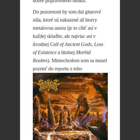
dobre pripraveného steaku.
Do pozornosti by som dal gitarové
sóla, ktoré sú nakazené až heavy
metalovou aurou (je to cítiť asi v
každej skladbe, ale najviac asi v
úvodnej
Call of Ancient Gods
,
Loss
of Existence
a titulnej
Morbid
Realms
). Mimochodom som sa musel
pozrieť do
reportu z toho