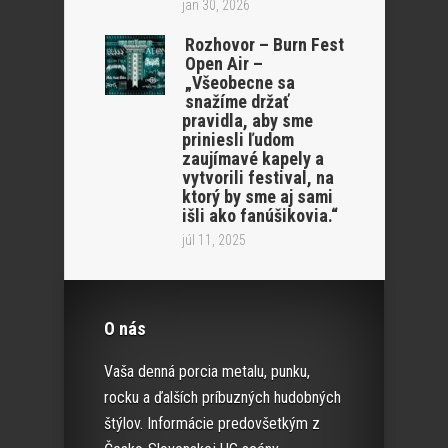
jan 30, 2026
Rozhovor – Burn Fest
Open Air –
„Všeobecne sa
snažíme držať
pravidla, aby sme
priniesli ľudom
zaujímavé kapely a
vytvorili festival, na
ktorý by sme aj sami
išli ako fanúšikovia.“
júl 11, 2025
O nás
Vaša denná porcia metalu, punku,
rocku a ďalších príbuzných hudobných
štýlov. Informácie predovšetkým z