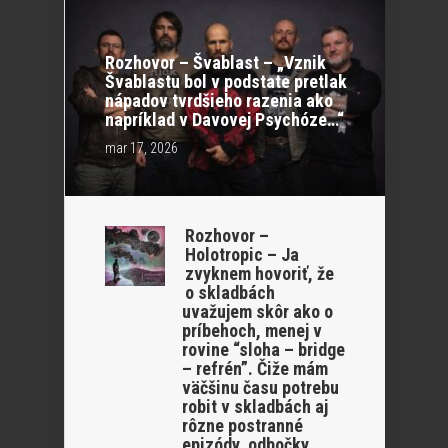
Rozhovor – Švablast – „Vznik
Švablastu bol v podstate pretlak
nápadov tvrdšieho razenia ako
napríklad v Davovej Psychóze…“
mar 17, 2026
Rozhovor –
Holotropic – Ja
zvyknem hovoriť, že
o skladbách
uvažujem skôr ako o
príbehoch, menej v
rovine “sloha – bridge
– refrén”. Čiže mám
väčšinu času potrebu
robit v skladbách aj
rôzne postranné
epizódy, odbočky.