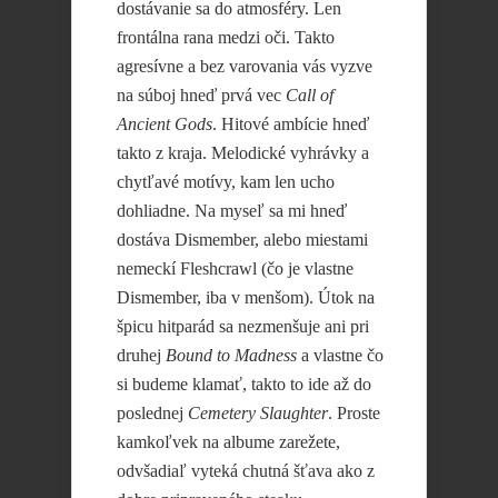
dostávanie sa do atmosféry. Len
frontálna rana medzi oči. Takto
agresívne a bez varovania vás vyzve
na súboj hneď prvá vec
Call of
Ancient Gods
. Hitové ambície hneď
takto z kraja. Melodické vyhrávky a
chytľavé motívy, kam len ucho
dohliadne. Na myseľ sa mi hneď
dostáva Dismember, alebo miestami
nemeckí Fleshcrawl (čo je vlastne
Dismember, iba v menšom). Útok na
špicu hitparád sa nezmenšuje ani pri
druhej
Bound to Madness
a vlastne čo
si budeme klamať, takto to ide až do
poslednej
Cemetery Slaughter
. Proste
kamkoľvek na albume zarežete,
odvšadiaľ vyteká chutná šťava ako z