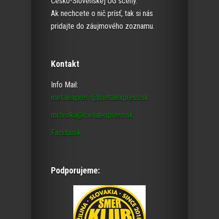
Česko-Slovenskej UG scény.
Ak nechcete o nič prísť, tak si nás
pridajte do záujmového zoznamu.
Kontakt
Info Mail:
metalexpress@metalexpress.sk
mrtvolka@metalexpress.sk
Facebook
Podporujeme: