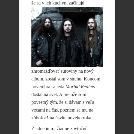
že sa v ich kuchyni začínajú
zhromažďovať suroviny na nový
album, zostal som v strehu. Koncom
novembra sa teda
Morbid Realms
dostal na svet. A pretože som
povestný tým, že si dávam s veľa
vecami na čas, pozriem sa mu na
zúbok až na úsvite nového roka.
Žiadne intro, žiadne zbytočné