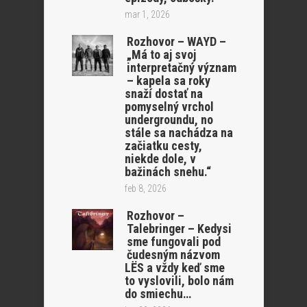
mar 1, 2026
Rozhovor – WAYD –
„Má to aj svoj
interpretačný význam
– kapela sa roky
snaží dostať na
pomyselný vrchol
undergroundu, no
stále sa nachádza na
začiatku cesty,
niekde dole, v
bažinách snehu.“
feb 8, 2026
Rozhovor –
Talebringer – Kedysi
sme fungovali pod
čudesným názvom
LËS a vždy keď sme
to vyslovili, bolo nám
do smiechu…