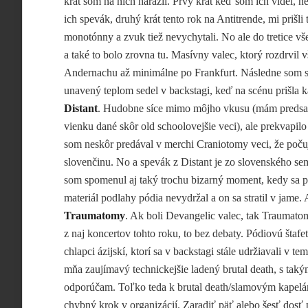
krát som na nich narazil. Prvý krát keď som ich videl, n
ich spevák, druhý krát tento rok na Antitrende, mi prišli
monotónny a zvuk tiež nevychytali. No ale do tretice vš
a také to bolo zrovna tu. Masívny valec, ktorý rozdrvil 
Andernachu až minimálne po Frankfurt. Následne som si
unavený teplom sedel v backstagi, keď na scénu prišla k
Distant
. Hudobne síce mimo môjho vkusu (mám predsa
vienku dané skôr old schoolovejšie veci), ale prekvapil
som neskôr predával v merchi Craniotomy veci, že poč
slovenčinu. No a spevák z Distant je zo slovenského se
som spomenul aj taký trochu bizarný moment, kedy sa p
materiál podlahy pódia nevydržal a on sa stratil v jame.
Traumatomy
. Ak boli Devangelic valec, tak Traumato
z naj koncertov tohto roku, to bez debaty. Pódiovú štafe
chlapci ázijskí, ktorí sa v backstagi stále udržiavali v 
mňa zaujímavý technickejšie ladený brutal death, s ta
odporúčam. Toľko teda k brutal death/slamovým kapelá
chybný krok v organizácií. Zaradiť päť alebo šesť dosť