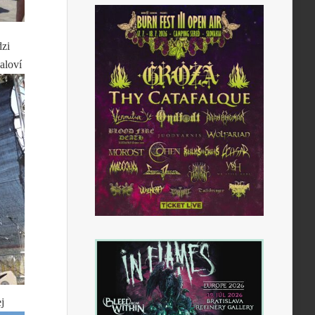
dzi
aloví
j