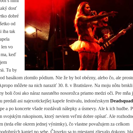
ebol s nimi
 taký dosť
etko dobré
všetko od
 iba tak
apela
 len vo
o ma, keď
ujem
mä. Tu by
od basákom zlomilo pódium. Nie že by bol obézny, alebo čo, ale prost
 Apropo môžete na nich naraziť 30. 8. v Bratislave. Na moju nôtu brnkli
my boli čosi ako náraz nasratého nosorožca priamo medzi oči. Pre mňa 
tu predali asi najexotickejšej kapele festivalu, indonézskym
Deadsquad
tempe a po koncerte všade rozdávali nálepky a úsmevy. Ale k ich hudbe. P
kým svojským rukopisom, ktorý neviem veľmi dobre opísať. Ale rozhodn
m (teda ešte okrem jednej výnimky), čo vlastne považujem za celkom
 podobných kapiel po sebe. Človeku sa to miestami zlievalo dokopy, hl