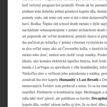
keď večerný program bol pestrejší. Proste ak by premiešal
pódium teda dobehla jediná grindová kapela dňa, domá
pomaly sralo, tak tento rok som si dal s nimi dostaveníč
baví. Bodka. Štipku old school death metalu v štýle sta
nachádzate sebauspokojenie v jemne archaickom death met
set popravde ale veľmi nesledoval, pretože únava si pýta
iba počúval po ležiačky v jednej výbornej vychytávke to
tu dva veľké stany ako od Červeného kríža, v ktorých bo
niekto toho dosť, mohol sem zložiť svoje ostatky. Posl
lákalo, ako komára elektrická lapačka hmyzu, boli Amí
banda z LasVegas so spevákom v ešte brutálnejšej, ružov
Niekoľko slov o veľkosti jeho prirodzenia a totálny, p
zostávali iba dve kapely
Humanity´s Last Breath
a Dec
menovaných Švédov som prekecal a tomu, čo sa ku mne 
neprišiel. Predstavte si kombináciu napr. Meshuggah a
mňa také dosť jalové, ale publikum sa bavilo.
Decapita
kapele dňa, vedieť okrem iného aj tým, že sa dosť dlho z