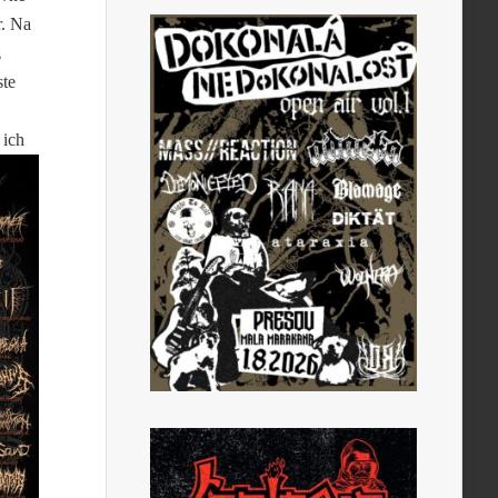
r. Na
ž
ste
 ich