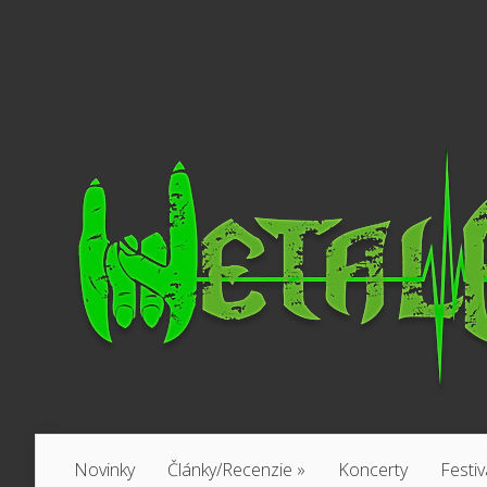
Novinky
Články/Recenzie
»
Koncerty
Festiv