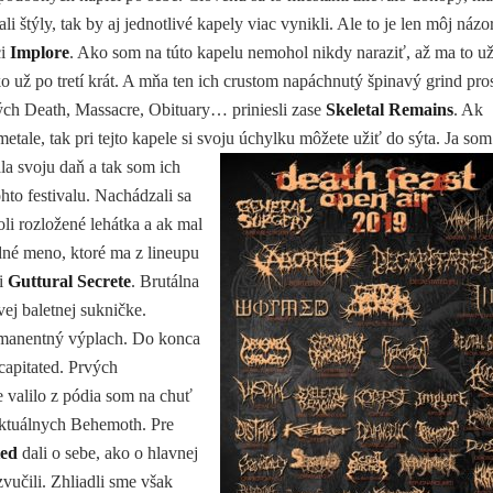
i štýly, tak by aj jednotlivé kapely viac vynikli. Ale to je len môj názo
ci
Implore
. Ako som na túto kapelu nemohol nikdy naraziť, až ma to u
ko už po tretí krát. A mňa ten ich crustom napáchnutý špinavý grind pro
rých Death, Massacre, Obituary… priniesli zase
Skeletal Remains
. Ak
ale, tak pri tejto kapele si svoju úchylku môžete užiť do sýta. Ja som
la svoju daň a
tak som ich
hto festivalu. Nachádzali sa
li rozložené lehátka a ak mal
edné meno, ktoré ma z lineupu
ci
Guttural Secrete
. Brutálna
ej baletnej sukničke.
ermanentný výplach. Do konca
apitated. Prvých
valilo z pódia som na chuť
 aktuálnych Behemoth. Pre
ted
dali o sebe, ako o hlavnej
vučili. Zhliadli sme však