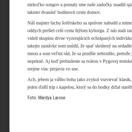
niekoľko songov a pomaly sme naše zadočky usadili späť
takmer dvanásť hodinovú cestu domov.
Náš majster fachu šoférskeho sa správne nabudil a mim
oddych prešiel celú cestu štýlom kyborga. Z nás mali r
videli skupinu divne vyzerajúcich ochrápaných indivíduií
takejto zastávke som usúdil, že spať skrútený na sedadl
mnou a som veľmi rád, že sa prudšie nebrzdilo, pretože 
nepekné. Aj keď prebudenie sa tvárou v Pygovej tenisk
zrejme viac prejavia vo sne.
Ach, jebem ja vášho boha (ako zvykol vravievať klasik,
jeden ďalší trip s kapelou, ktorý sa do bodky držal sta
Foto: Mardya Larose