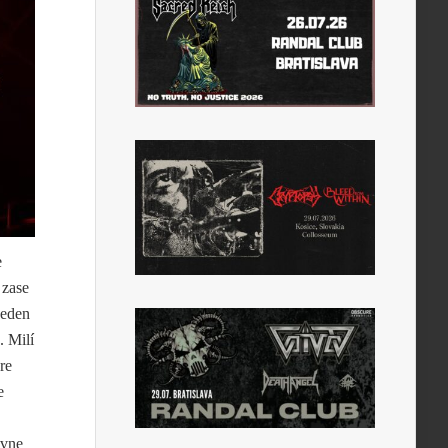
e
 zase
jeden
. Milí
re
e
avne