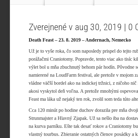
Zverejnené v aug 30, 2019 |
0 
Death Feast – 23. 8. 2019 – Andernach, Nemecko
Už je to vyše roka, čo som naposledy prispel do tejto r
porážačmi Craniotomy. Popravde, tento viac ako tisíc k
výlet bol u mňa zbuchnutý behom pár hodín. Pôvodne 
namierené na LoudFarm festival, ale pretože v mojom z
vládne väčší bordel ako na indickej tržnici, z ničoho nič
akosi vyskytol deň voľna. A pretože mnohými ospevov
Feast ma láka už nejaký ten rok, zvolil som teda túto alt
Cca 120 minút po hodine duchov dorazila pre mňa dvoj
Strunmajster a Hlavný Zjapak. Už sa nešlo iba na dostav
na kurva parníku. Ešte tak desať rokov a Craniotomy b
vlastný tourbus. Zbieranie ostatných členov posádky a 