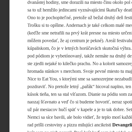
dvanástej
hodiny, sme dorazili na miesto činu okolo pol 
sa to už hemžilo jedincami vyznávajúcimi škatuľky deat
Ono to je pochopiteľné, pretože už bežal druhý deň festi
Trošku si to opíšme. Andernach je také celkom malé me
(keďže sme netrafili na prvý krát presne na miesto určeni
môžem povedať, že aj centrum je pekné). Areál festivalu
kúpaliskom, čo je v letných horúčavách skutočná výhra. 
pod pódiom je vybetónovaný, takže nemáte na druhý deň
ste zjedli nejaké to kilečko prachu. No a kolorit samozr
hromada stánkov s merchom. Svoje pevné miesto tu maj
Nice to Eat You, s ktorými sme sa samozrejme nezabudl
pozdraviť. No pretože letný „pařák“ hicoval naplno, ten 
kúsok tieňa, ten sa stal víťazom. Dianie na pódiu som za
naozaj šťavnato a veď čo si budeme hovoriť, neraz spoti
už pár mesiacov hučí späť v kapele a je to tak dobre. Se
Nemci sa síce bavili, ale bolo vidieť, že teplo morí kaž
rad prišli cestoviny a pizzu milujúci ancikristi
Devangeli