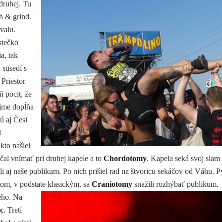
druhej. Tu
h & grind.
valu.
stečko
a, tak
 susedí s
Priestor
 pocit, že
ejme dopĺňa
ú aj Česi
i
kto našiel
čal vnímať pri druhej kapele a to
Chordotomy
. Kapela seká svoj slam
li aj naše publikum. Po nich prišiel rad na štvoricu sekáčov od Váhu. 
tom, v podstate
klasickým, sa
Craniotomy
snažili rozhýbať publikum.
dého. Na
c
. Tretí