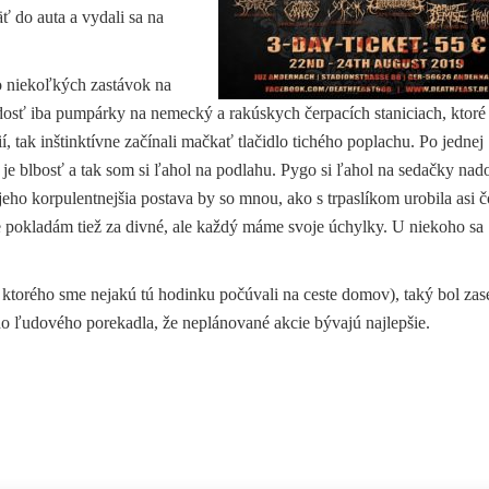
 do auta a vydali sa na
o niekoľkých zastávok na
adosť iba pumpárky na nemecký a rakúskych čerpacích staniciach, ktoré
, tak inštinktívne začínali mačkať tlačidlo tichého poplachu. Po jednej
e je blbosť a tak som si ľahol na podlahu. Pygo si ľahol na sedačky nad
jeho korpulentnejšia postava by so mnou, ako s trpaslíkom urobila asi č
e pokladám tiež za divné, ale každý máme svoje úchylky. U niekoho sa
 ktorého sme nejakú tú hodinku počúvali na ceste domov), taký bol zas
rého ľudového porekadla, že neplánované akcie bývajú najlepšie.