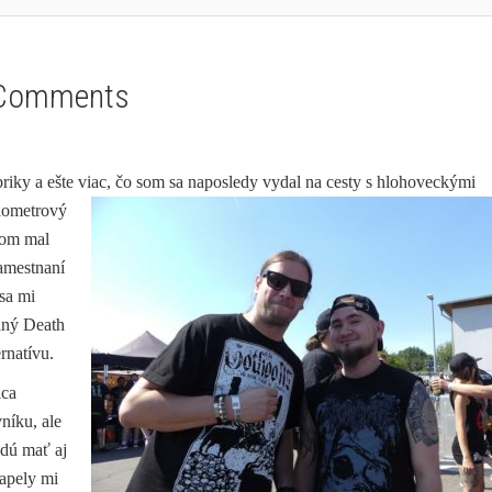
Comments
ubriky a ešte viac, čo som sa naposledy vydal na cesty s hlohoveckými
ilometrový
som mal
amestnaní
 sa mi
aný Death
ernatívu.
ica
níku, ale
udú mať aj
kapely mi