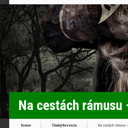
Na cestách rámusu –
Domov
Články/Recenzie
Na cestách rámusu – 