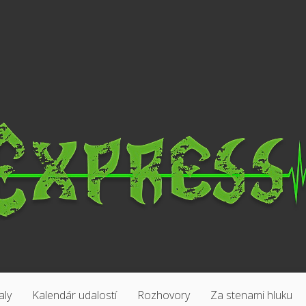
aly
Kalendár udalostí
Rozhovory
Za stenami hluku