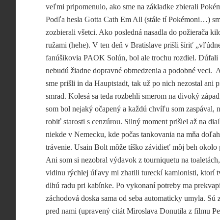
veľmi pripomenulo, ako sme na základke zbierali Poké
Podľa hesla Gotta Cath Em All (stále tí Pokémoni…) sm
zozbierali všetci. Ako posledná nasadla do požierača ki
ružami (hehe). V ten deň v Bratislave prišli šíriť „vľúdn
fanúšikovia PAOK Solún, bol ale trochu rozdiel. Dúfali
nebudú žiadne dopravné obmedzenia a podobné veci. 
sme prišli in da Hauptstadt, tak už po nich nezostal ani 
smrad. Kolesá sa teda rozbehli smerom na divoký západ
som bol nejaký očapený a každú chvíľu som zaspával, 
robiť starosti s cenzúrou. Silný moment prišiel až na dia
niekde v Nemecku, kde počas tankovania na mňa doľah
trávenie. Usain Bolt môže tíško závidieť môj beh okolo
Ani som si nezobral výdavok z tourniquetu na toaletách
vidinu rýchlej úľavy mi zhatili tureckí kamionisti, ktorí t
dlhú radu pri kabínke. Po vykonaní potreby ma prekvapi
záchodová doska sama od seba automaticky umyla. Sú z
pred nami (upravený citát Miroslava Donutila z filmu Pe