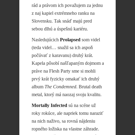
rád a právom ich považujem za jednu
z naj kapiel extrémneho ranku na
Slovensku. Tak snáď majú pred
sebou dlhú a úspešnú kariéru.
Nasledujúcich
Prolapsed
som videl
(teda videl… snažil sa ich aspoň
počúvať z karavanu) druhý krát.
Kapela pôsobí našľapaným dojmom a
práve na Flesh Party sme si mohli
prvý krát fyzicky omakať ich druhý
album
The Condemned
. Brutal death
metal, ktorý má naozaj svoju kvalitu.
Mortally Infected
sú na scéne už
roky rokúce, ale napriek tomu naraziť
na nich naživo, sa rovná nájdeniu
ropného ložiska na vlastne záhrade.