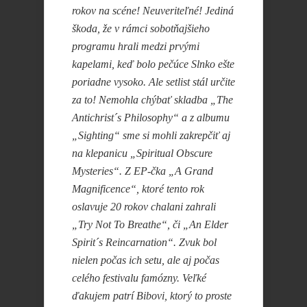
rokov na scéne! Neuveriteľné! Jediná
škoda, že v rámci sobotňajšieho
programu hrali medzi prvými
kapelami, keď bolo pečúce Slnko ešte
poriadne vysoko. Ale setlist stál určite
za to! Nemohla chýbať skladba „The
Antichrist´s Philosophy“ a z albumu
„Sighting“ sme si mohli zakrepčiť aj
na klepanicu „Spiritual Obscure
Mysteries“. Z EP-čka „A Grand
Magnificence“, ktoré tento rok
oslavuje 20 rokov chalani zahrali
„Try Not To Breathe“, či „An Elder
Spirit´s Reincarnation“. Zvuk bol
nielen počas ich setu, ale aj počas
celého festivalu famózny. Veľké
ďakujem patrí Bibovi, ktorý to proste