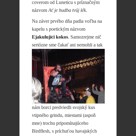
coverom od Luneticu s príznačným
názvom
Ať je hudba tvúj lék
.
Na záver prvého dňa padla voľba na
kapelu s poetickým názvom
Ejakulujíci kokos
. Samozrejme nič
seriózne sme čakať ani
nemohli a tak
nám borci predviedli svojský kus
vtipného grindu, miestami (aspoň
mne) trochu pripomínajúceho
Birdflesh, s príchuťou havajských