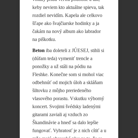
keby neviem kto aktuálne spieva, tak
rozdiel nevidím. Kapela ale celkovo
šľape ako švajčiarske hodinky a ja
čakám na nový album ako labrador
na piškotku.
Beton
iba doleteli z JÚESEJ, stihli si
(dúfam teda) vymeniť trencle a
ponožky a už stáli na pódiu na
Fleshke. Konečne som si mohol viac
odbehnúť od mojich úloh a skláňam
šiltovku z môjho preriedeného
vlasového porastu. Vskutku výborný
koncert. Svojimi švédsky ladenými
gitarami zaviali aj vzduch zo
Škandinávie a hneď sa dalo lepšie
fungovať. Vyhratosť je z nich cítiť a u