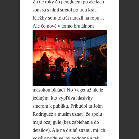
Za tie roky čo penglujem po akciách
som sa s nimi stretol po tretí krát.
Kiežby som trikrát narazil na ropu…
Ale
čo nové v tomto brutálnom
mäsokombináte? No Veget už nie je
jediným, kto vypľúva hlasivky
smerom k publiku. Pribudol tu John
Rodriguez a musím uznať, že spolu
majú ozaj gule (bez zabiehania do
detailov). Ale na druhú stranu, mi ich
vokály prídu veľmi podobné a tak,