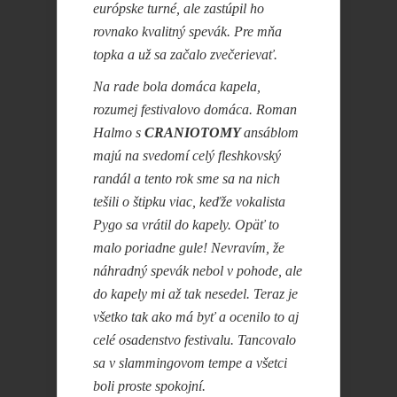
európske turné, ale zastúpil ho
rovnako kvalitný spevák. Pre mňa
topka a už sa začalo zvečerievať.
Na rade bola domáca kapela,
rozumej festivalovo domáca. Roman
Halmo s
CRANIOTOMY
ansáblom
majú na svedomí celý fleshkovský
randál a tento rok sme sa na nich
tešili o štipku viac, keďže vokalista
Pygo sa vrátil do kapely. Opäť to
malo poriadne gule! Nevravím, že
náhradný spevák nebol v pohode, ale
do kapely mi až tak nesedel. Teraz je
všetko tak ako má byť a ocenilo to aj
celé osadenstvo festivalu. Tancovalo
sa v slammingovom tempe a všetci
boli proste spokojní.