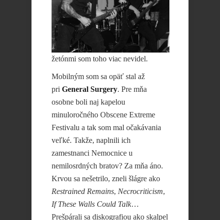
žetónmi som toho viac nevidel.
Mobilným som sa opäť stal až
pri
General Surgery
. Pre mňa
osobne boli naj kapelou
minuloročného Obscene Extreme
Festivalu a tak som mal očakávania
veľké. Takže, naplnili ich
zamestnanci Nemocnice u
nemilosrdných bratov? Za mňa áno.
Krvou sa nešetrilo, zneli šlágre ako
Restrained Remains
,
Necrocriticism
,
If These Walls Could Talk
…
Prešpárali sa diskografiou ako skalpel