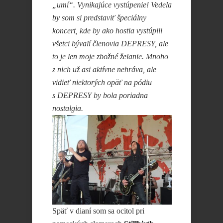
„umí“. Vynikajúce vystúpenie! Vedela
by som si predstaviť špeciálny
koncert, kde by ako hostia vystúpili
všetci bývalí členovia DEPRESY, ale
to je len moje zbožné želanie. Mnoho
z nich už asi aktívne nehráva, ale
vidieť niektorých opäť na pódiu
s DEPRESY by bola poriadna
nostalgia.
Späť v dianí som sa ocitol pri