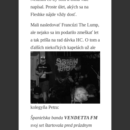
napísal. Proste úlet, akých sa na
Fleshke nájde vždy dosť.
Mali nasledovať Francúzi The Lump,
ale nejako sa im podarilo zmeškať let
a tak prišla na rad dávka HC. O tom a
ďalších
niekoľkých kapelách už ale
kolegyňa Petra:
Španielska banda
VENDETTA FM
svoj set štartovala pred prázdnym