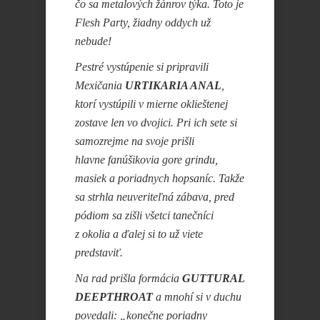
čo sa metalových žánrov týka. Toto je
Flesh Party, žiadny oddych už
nebude!
Pestré vystúpenie si pripravili
Mexičania
URTIKARIA ANAL
,
ktorí vystúpili v mierne oklieštenej
zostave len vo dvojici. Pri ich sete si
samozrejme na svoje prišli
hlavne fanúšikovia gore grindu,
masiek a poriadnych hopsaníc. Takže
sa strhla neuveriteľná zábava, pred
pódiom sa zišli všetci tanečníci
z okolia a ďalej si to už viete
predstaviť.
Na rad prišla formácia
GUTTURAL
DEEPTHROAT
a mnohí si v duchu
povedali: „konečne poriadny