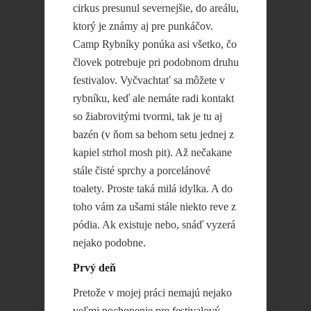
cirkus presunul severnejšie, do areálu,
ktorý je známy aj pre punkáčov.
Camp Rybníky ponúka asi všetko, čo
človek potrebuje pri podobnom druhu
festivalov. Vyčvachtať sa môžete v
rybníku, keď ale nemáte radi kontakt
so žiabrovitými tvormi, tak je tu aj
bazén (v ňom sa behom setu jednej z
kapiel strhol mosh pit). Až nečakane
stále čisté sprchy a porcelánové
toalety. Proste taká milá idylka. A do
toho vám za ušami stále niekto reve z
pódia. Ak existuje nebo, snáď vyzerá
nejako podobne.
Prvý deň
Pretože v mojej práci nemajú nejako
veľmi pochopenie pre festivalový