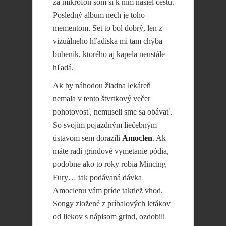
za mikrofón som si k nim našiel cestu.
Posledný album nech je toho
mementom. Set to bol dobrý, len z
vizuálneho hľadiska mi tam chýba
bubeník, ktorého aj kapela neustále
hľadá.
Ak by náhodou žiadna lekáreň
nemala v tento štvrtkový večer
pohotovosť, nemuseli sme sa obávať.
So svojim pojazdným liečebným
ústavom sem dorazili
Amoclen
. Ak
máte radi grindové vymetanie pódia,
podobne ako to roky robia Mincing
Fury… tak podávaná dávka
Amoclenu vám príde taktiež vhod.
Songy zložené z príbalových letákov
od liekov s nápisom grind, ozdobili