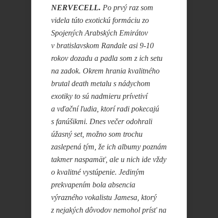
NERVECELL.
Po prvý raz som
videla túto exotickú formáciu zo
Spojených Arabských Emirátov
v bratislavskom Randale asi 9-10
rokov dozadu a padla som z ich setu
na zadok. Okrem hrania kvalitného
brutal death metalu s nádychom
exotiky to sú nadmieru prívetiví
a vďační ľudia, ktorí radi pokecajú
s fanúšikmi. Dnes večer odohrali
úžasný set, možno som trochu
zaslepená tým, že ich albumy poznám
takmer naspamäť, ale u nich ide vždy
o kvalitné vystúpenie. Jediným
prekvapením bola absencia
výrazného vokalistu Jamesa, ktorý
z nejakých dôvodov nemohol prísť na