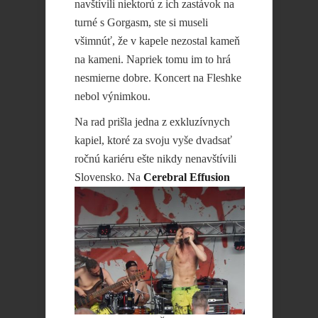
navštívili niektorú z ich zastávok na
turné s Gorgasm, ste si museli
všimnúť, že v kapele nezostal kameň
na kameni. Napriek tomu im to hrá
nesmierne dobre. Koncert na Fleshke
nebol výnimkou.
Na rad prišla jedna z exkluzívnych
kapiel, ktoré za svoju vyše dvadsať
ročnú kariéru ešte nikdy nenavštívili
Slovensko. Na
Cerebral Effusion