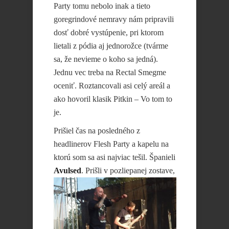
Party tomu nebolo inak a tieto
goregrindové nemravy nám pripravili
dosť dobré vystúpenie, pri ktorom
lietali z pódia aj jednorožce (tvárme
sa, že nevieme o koho sa jedná).
Jednu vec treba na Rectal Smegme
oceniť. Roztancovali asi celý areál a
ako hovoril klasik Pitkin – Vo tom to
je.
Prišiel čas na posledného z
headlinerov Flesh Party a kapelu na
ktorú som sa asi najviac tešil. Španieli
Avulsed
. Prišli v
pozliepanej zostave,