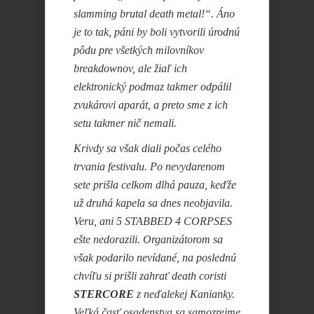
slamming brutal death metal!“. Áno
je to tak, páni by boli vytvorili úrodnú
pôdu pre všetkých milovníkov
breakdownov, ale žiaľ ich
elektronický podmaz takmer odpálil
zvukárovi aparát, a preto sme z ich
setu takmer nič nemali.
Krivdy sa však diali počas celého
trvania festivalu. Po nevydarenom
sete prišla celkom dlhá pauza, keďže
už druhá kapela sa dnes neobjavila.
Veru, ani 5 STABBED 4 CORPSES
ešte nedorazili. Organizátorom sa
však podarilo nevídané, na poslednú
chvíľu si prišli zahrať death coristi
STERCORE
z neďalekej Kanianky.
Veľká časť osadenstva sa samozrejme