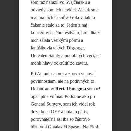
som raz narazil vo Švajčiarsku a
odvtedy som ich nevidel. Ale ak sme
mali na nich čakať 20 rokov, tak to
čakanie stálo za to. Jeden z naj
koncertov celého festivalu, brutalita z
nich sálala všetkými pórmi a
fanúšikovia takých Disgorge,
Defeated Sanity a podobných vecí, si
mohli hlavy odkrútiť zo závitu.
Pri Acranius som sa znovu venoval
povinnostiam, ale na podivných to
Holanďanov
Rectal Smegma
som už
opäť plne vnímal. Podobne ako pri
General Surgery, som ich videl rok
dozadu na OEF a bola to párty,
porovnateľná asi iba so žánrovo
blízkymi Gutalax či Spasm. Na Flesh