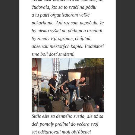
čudovala, kto sa to zvučí na pódiu
a tu patrí organizátorom veľké
pokarhanie. Ani raz som nepočula, že
by niekto vyšiel na pódium a oznámil
by zmeny v programe, či úplnú
absenciu niektorých kapiel. Podaktorí
sme boli dosť zmätení.
Stále ešte za denného svetla, ale už sa
deň pomaly prelínal do večera svoj
set odštartovali moji obľúbenci