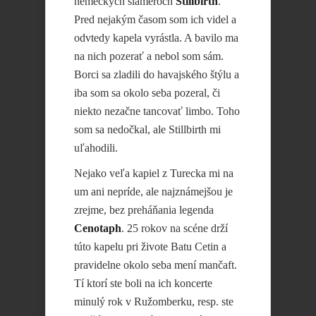
nemeckých slameroch
Stillbirth
.
Pred nejakým časom som ich videl a
odvtedy kapela vyrástla. A bavilo ma
na nich pozerať a nebol som sám.
Borci sa zladili do havajského štýlu a
iba som sa okolo seba pozeral, či
niekto nezačne tancovať limbo. Toho
som sa nedočkal, ale Stillbirth mi
uľahodili.
Nejako veľa kapiel z Turecka mi na
um ani nepríde, ale najznámejšou je
zrejme, bez preháňania legenda
Cenotaph
. 25 rokov na scéne drží
túto kapelu pri živote Batu Cetin a
pravidelne okolo seba mení mančaft.
Tí ktorí ste boli na ich koncerte
minulý rok v Ružomberku, resp. ste