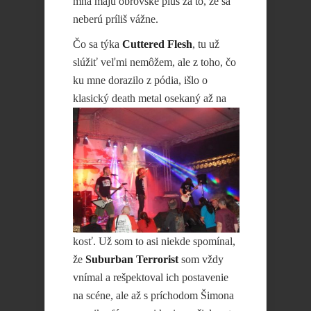
mňa majú obrovské plus za to, že sa
neberú príliš vážne.
Čo sa týka
Cuttered Flesh
, tu už
slúžiť veľmi nemôžem, ale z toho, čo
ku mne dorazilo z pódia, išlo o
klasický death metal
osekaný až na
kosť. Už som to asi niekde spomínal,
že
Suburban Terrorist
som vždy
vnímal a rešpektoval ich postavenie
na scéne, ale až s príchodom Šimona