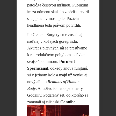
patológa čerstvou mršinou. Publikum
im za odmenu skákalo z pódia a zvíril
sa aj prach v mosh pite. Pozíciu
headlinera teda právom potvrdili.
Po General Surgery sme zostali aj
naďalej v koľajách goregrindu.
Akurát z pitevných sál sa presúvame
k reprodukčným pohybom a dávke
svojského humoru.
Purulent
Spermcanal
, odkedy znova fungujú,
sú v jednom kole a majú už vonku aj
nový album
Remains of Human
Body
. A naživo to malo parametry
Godzilly. Podarený set, do ktorého sa
zamotali aj talianski
Cannibe
.