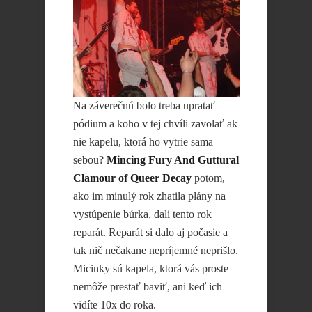
Na záverečnú bolo treba upratať
pódium a koho v tej chvíli zavolať ak
nie kapelu, ktorá ho vytrie sama
sebou?
Mincing Fury And Guttural
Clamour of Queer Decay
potom,
ako im minulý rok zhatila plány na
vys
túpenie búrka, dali tento rok
reparát. Reparát si dalo aj počasie a
tak nič nečakane nepríjemné neprišlo.
Micinky sú kapela, ktorá vás proste
nemôže prestať baviť, ani keď ich
vidíte 10x do roka.