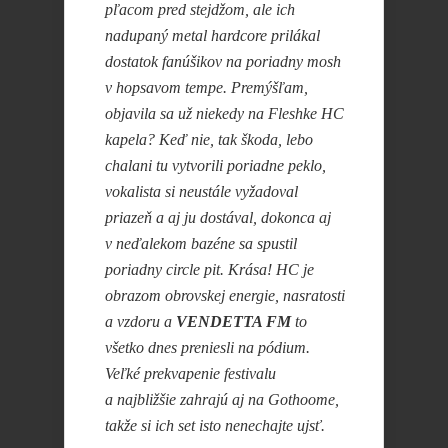
pľacom pred stejdžom, ale ich
nadupaný metal hardcore prilákal
dostatok fanúšikov na poriadny mosh
v hopsavom tempe. Premýšľam,
objavila sa už niekedy na Fleshke HC
kapela? Keď nie, tak škoda, lebo
chalani tu vytvorili poriadne peklo,
vokalista si neustále vyžadoval
priazeň a aj ju dostával, dokonca aj
v neďalekom bazéne sa spustil
poriadny circle pit. Krása! HC je
obrazom obrovskej energie, nasratosti
a vzdoru a
VENDETTA FM
to
všetko dnes preniesli na pódium.
Veľké prekvapenie festivalu
a najbližšie zahrajú aj na Gothoome,
takže si ich set isto nenechajte ujsť.