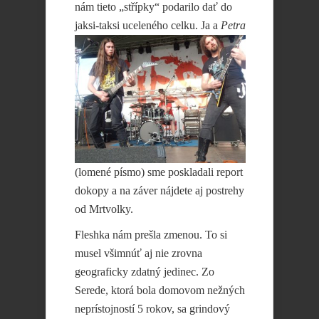
nám tieto „střípky“ podarilo dať do
jaksi-taksi
uceleného celku. Ja a
Petra
(lomené písmo) sme poskladali report
dokopy a na záver nájdete aj postrehy
od Mrtvolky.
Fleshka nám prešla zmenou. To si
musel všimnúť aj nie zrovna
geograficky zdatný jedinec. Zo
Serede, ktorá bola domovom nežných
neprístojností 5 rokov, sa grindový