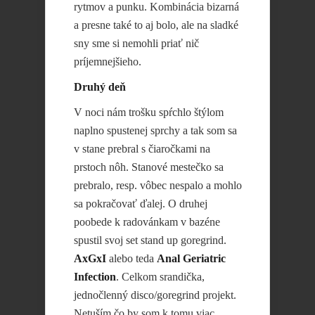
rytmov a punku. Kombinácia bizarná
a presne také to aj bolo, ale na sladké
sny sme si nemohli priať nič
príjemnejšieho.
Druhý deň
V noci nám trošku spŕchlo štýlom
naplno spustenej sprchy a tak som sa
v stane prebral s čiaročkami na
prstoch nôh. Stanové mestečko sa
prebralo, resp. vôbec nespalo a mohlo
sa pokračovať ďalej. O druhej
poobede k radovánkam v bazéne
spustil svoj set stand up goregrind.
AxGxI
alebo teda
Anal Geriatric
Infection
. Celkom srandička,
jednočlenný disco/goregrind projekt.
Netuším čo by som k tomu viac