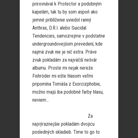
prirovnával k Protector a podobným
kapelám, tak tu by som aspoň ako
jemné priblíženie uviedol ranný
Anthrax, D.R.I. alebo Suicidal
Tendencies, samozrejme v podstatne
undergroundovejšom prevedení, kde
najmä zvuk nie je nič extra. Práve
zvuk pokladám za najväčší nešvár
albumu. Proste mi nejak nereže.
Fishröder mi ešte hlasom veľmi
pripomína Tomáša z Exorcizphobie,
možno majú iba podobné farby hlasu,
neviem…
Za
najvýraznejšie pokladám dvojicu
posledných skladieb. Time to go to