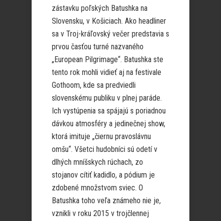
zástavku poľských Batushka na
Slovensku, v Košiciach. Ako headliner
sa v Troj-kráľovský večer predstavia s
prvou časťou turné nazvaného
„European Pilgrimage“. Batushka ste
tento rok mohli vidieť aj na festivale
Gothoom, kde sa predviedli
slovenskému publiku v plnej paráde.
Ich vystúpenia sa spájajú s poriadnou
dávkou atmosféry a jedinečnej show,
ktorá imituje „čiernu pravoslávnu
omšu“. Všetci hudobníci sú odetí v
dlhých mníšskych rúchach, zo
stojanov cítiť kadidlo, a pódium je
zdobené množstvom sviec. O
Batushka toho veľa známeho nie je,
vznikli v roku 2015 v trojčlennej