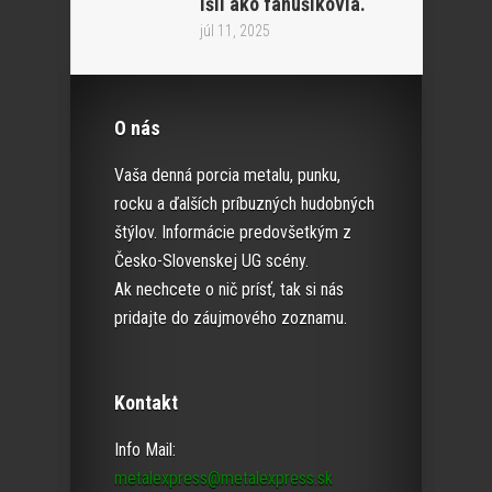
išli ako fanúšikovia.“
júl 11, 2025
O nás
Vaša denná porcia metalu, punku,
rocku a ďalších príbuzných hudobných
štýlov. Informácie predovšetkým z
Česko-Slovenskej UG scény.
Ak nechcete o nič prísť, tak si nás
pridajte do záujmového zoznamu.
Kontakt
Info Mail:
metalexpress@metalexpress.sk