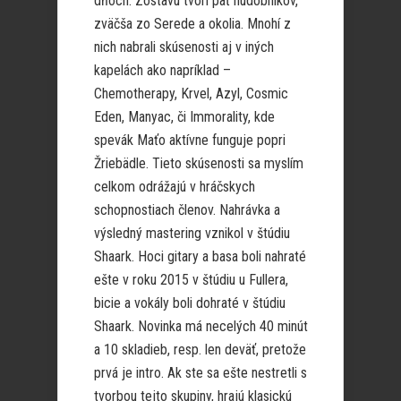
dňoch. Zostavu tvorí päť hudobníkov,
zväčša zo Serede a okolia. Mnohí z
nich nabrali skúsenosti aj v iných
kapelách ako napríklad –
Chemotherapy, Krvel, Azyl, Cosmic
Eden, Manyac, či Immorality, kde
spevák Maťo aktívne funguje popri
Žriebädle. Tieto skúsenosti sa myslím
celkom odrážajú v hráčskych
schopnostiach členov. Nahrávka a
výsledný mastering vznikol v štúdiu
Shaark. Hoci gitary a basa boli nahraté
ešte v roku 2015 v štúdiu u Fullera,
bicie a vokály boli dohraté v štúdiu
Shaark. Novinka má necelých 40 minút
a 10 skladieb, resp. len deväť, pretože
prvá je intro. Ak ste sa ešte nestretli s
tvorbou tejto skupiny, hrajú klasickú