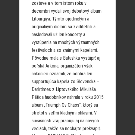
zostave a v tom istom roku v
decembri vydali svoj debutový album
Litourgiya. Týmto ojedinelým a
originálnym dielom sa zviditeľnili a
nasledovali už len koncerty a
vystúpenia na mnohých významných
festivaloch a so známymi kapelami.
Pôvodne mala s Batushka vystúpiť aj
poľská Arkona, organizátori však
nakoniec oznámili, že odohrá len
supportujúca kapela zo Slovenska –
Darktimes z Liptovského Mikuláša.
Pätica hudobníkov nahrala v roku 2015
album „Triumph Ov Chaos“, ktorý sa
stretol s veľmi kladnými ohlasmi. V
súčasnosti vraj pracujú aj na nových
veciach, takže sa nechajte prekvapiť.