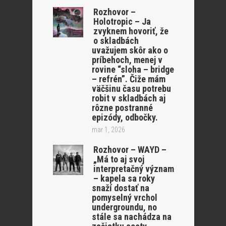
Rozhovor –
Holotropic – Ja
zvyknem hovoriť, že
o skladbách
uvažujem skôr ako o
príbehoch, menej v
rovine “sloha – bridge
– refrén”. Čiže mám
väčšinu času potrebu
robit v skladbách aj
rôzne postranné
epizódy, odbočky.
mar 1, 2026
Rozhovor – WAYD –
„Má to aj svoj
interpretačný význam
– kapela sa roky
snaží dostať na
pomyselný vrchol
undergroundu, no
stále sa nachádza na