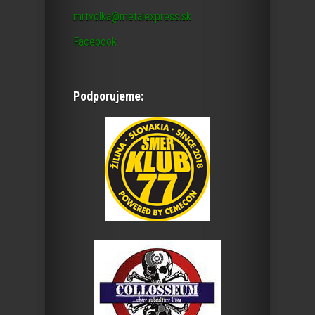
mrtvolka@metalexpress.sk
Facebook
Podporujeme: