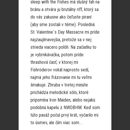
sleep with the Fishes má slušný ťah na
bránu a otvára ju brutálny riff, ktorý sa
do vás zakusne ako čeľuste piraní
(aby sme zostali v téme). Posledná
St. Valentine´s Day Massacre mi príde
najzaujímavejšia, pretože sa v nej
strieda viacero polôh. Na začiatku to
je vybrnkávačka, potom príde
thrashová časť, v ktorej mi
Fishröderov vokál naprosto sedí,
najmä jeho frázovanie mi tu veľmi
šmakuje. Zhruba v tretej minúte
prichádza melodické sólo, ktoré
pripomína Iron Maiden, alebo nejakú
podobnú kapelu z NWOBHM. Keď som
túto pasáž počul prvý krát, vyčarilo mi
to úsmev, ale čím viac som...