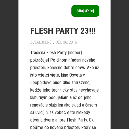
Čítaj ďalej
FLESH PARTY 23!!!
ZVEREJNENÉ V DEC 26, 2016
Tradičná Flesh Party (indoor)
pokračuje! Po dlhom hľadaní nového
priestoru konečne dobré news. Ako už
isto všetci viete, kino Osveta v
Leopoldove bude dlho zmrazené,
keďže jeho technický stav nevyhovuje
kultúrnym podujatiam a až do jeho
renovácie slúži len ako sklad a časom
sa uvidí, či sa vôbec ešte niekedy
otvoria dvere aj pre Flesh Party. Ok,
poďme do nového priestoru ktorý sa