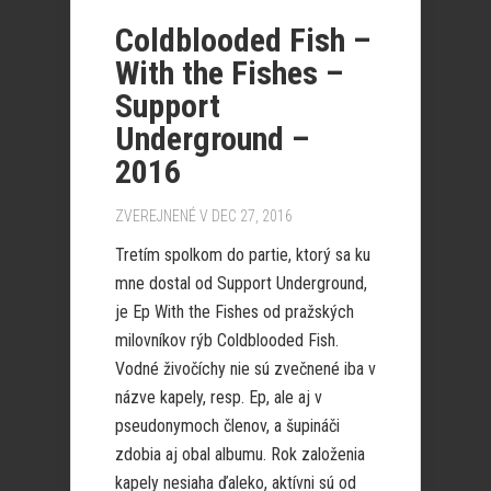
Coldblooded Fish –
With the Fishes –
Support
Underground –
2016
ZVEREJNENÉ V DEC 27, 2016
Tretím spolkom do partie, ktorý sa ku
mne dostal od Support Underground,
je Ep With the Fishes od pražských
milovníkov rýb Coldblooded Fish.
Vodné živočíchy nie sú zvečnené iba v
názve kapely, resp. Ep, ale aj v
pseudonymoch členov, a šupináči
zdobia aj obal albumu. Rok založenia
kapely nesiaha ďaleko, aktívni sú od