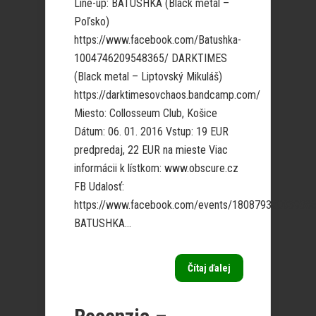
Line-up: BATUSHKA (Black metal –
Poľsko)
https://www.facebook.com/Batushka-
1004746209548365/ DARKTIMES
(Black metal – Liptovský Mikuláš)
https://darktimesovchaos.bandcamp.com/
Miesto: Collosseum Club, Košice
Dátum: 06. 01. 2016 Vstup: 19 EUR
predpredaj, 22 EUR na mieste Viac
informácii k lístkom: www.obscure.cz
FB Udalosť:
https://www.facebook.com/events/18087939093938
BATUSHKA...
Čítaj ďalej