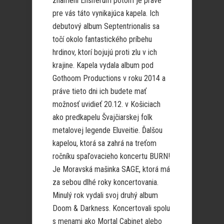
znamení Ensiferum potom je práve
pre vás táto vynikajúca kapela. Ich
debutový album Septentrionalis sa
točí okolo fantastického príbehu
hrdinov, ktorí bojujú proti zlu v ich
krajine. Kapela vydala album pod
Gothoom Productions v roku 2014 a
práve tieto dni ich budete mať
možnosť uvidieť 20.12. v Košiciach
ako predkapelu Švajčiarskej folk
metalovej legende Eluveitie. Ďalšou
kapelou, ktorá sa zahrá na treťom
ročníku spaľovacieho koncertu BURN!
Je Moravská mašinka SAGE, ktorá má
za sebou dlhé roky koncertovania.
Minulý rok vydali svoj druhý album
Doom & Darkness. Koncertovali spolu
s menami ako Mortal Cabinet alebo