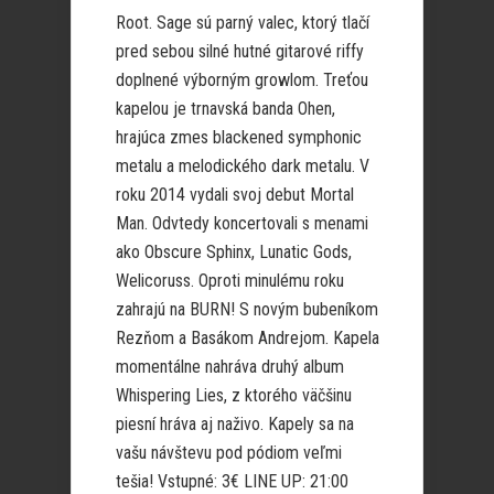
Root. Sage sú parný valec, ktorý tlačí
pred sebou silné hutné gitarové riffy
doplnené výborným growlom. Treťou
kapelou je trnavská banda Ohen,
hrajúca zmes blackened symphonic
metalu a melodického dark metalu. V
roku 2014 vydali svoj debut Mortal
Man. Odvtedy koncertovali s menami
ako Obscure Sphinx, Lunatic Gods,
Welicoruss. Oproti minulému roku
zahrajú na BURN! S novým bubeníkom
Rezňom a Basákom Andrejom. Kapela
momentálne nahráva druhý album
Whispering Lies, z ktorého väčšinu
piesní hráva aj naživo. Kapely sa na
vašu návštevu pod pódiom veľmi
tešia! Vstupné: 3€ LINE UP: 21:00