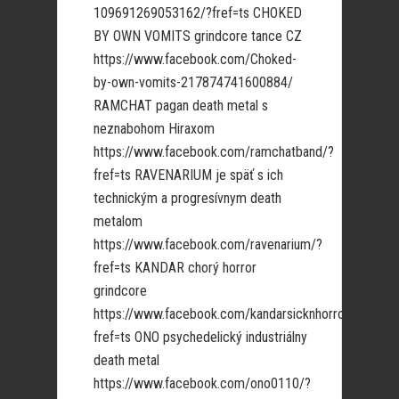
109691269053162/?fref=ts CHOKED
BY OWN VOMITS grindcore tance CZ
https://www.facebook.com/Choked-
by-own-vomits-217874741600884/
RAMCHAT pagan death metal s
neznabohom Hiraxom
https://www.facebook.com/ramchatband/?
fref=ts RAVENARIUM je späť s ich
technickým a progresívnym death
metalom
https://www.facebook.com/ravenarium/?
fref=ts KANDAR chorý horror
grindcore
https://www.facebook.com/kandarsicknhorrorgrindcor
fref=ts ONO psychedelický industriálny
death metal
https://www.facebook.com/ono0110/?