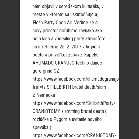
nám objavil v sereďskom kulturáku, v
meste v ktorom sa uskutočňuje aj
Flesh Party Open Air. Verime že si
nový priestor obľúbime rovnako ako
bolo kino a v ideálnej party atmosfére
sa stretneme 25. 2. 2017 v hojnom
počte a pri veľkej zábave. Kapely:
AHUMADO GRANUJO techno dance
gore grind CZ
https://www.facebook.com/ahumadogranujoofficial/?
fref=ts STILLBIRTH brutal death/slam
z Nemecka
https://www.facebook.com/StillbirthParty/
CRANIOTOMY slamming brutal death (
rozlúčka s Pygom a uvítanie nového
speváka )
https://www.facebook.com/CRANIOTOMY-