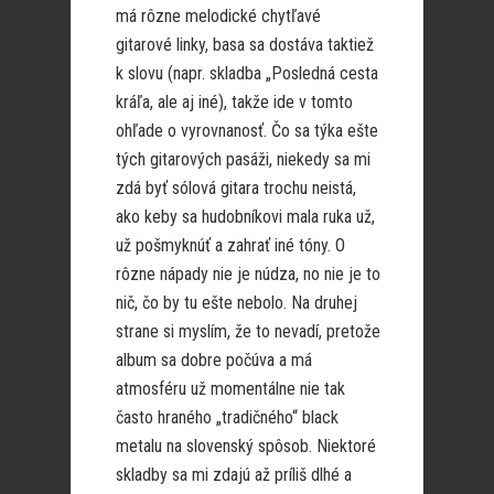
má rôzne melodické chytľavé
gitarové linky, basa sa dostáva taktiež
k slovu (napr. skladba „Posledná cesta
kráľa, ale aj iné), takže ide v tomto
ohľade o vyrovnanosť. Čo sa týka ešte
tých gitarových pasáži, niekedy sa mi
zdá byť sólová gitara trochu neistá,
ako keby sa hudobníkovi mala ruka už,
už pošmyknúť a zahrať iné tóny. O
rôzne nápady nie je núdza, no nie je to
nič, čo by tu ešte nebolo. Na druhej
strane si myslím, že to nevadí, pretože
album sa dobre počúva a má
atmosféru už momentálne nie tak
často hraného „tradičného“ black
metalu na slovenský spôsob. Niektoré
skladby sa mi zdajú až príliš dlhé a