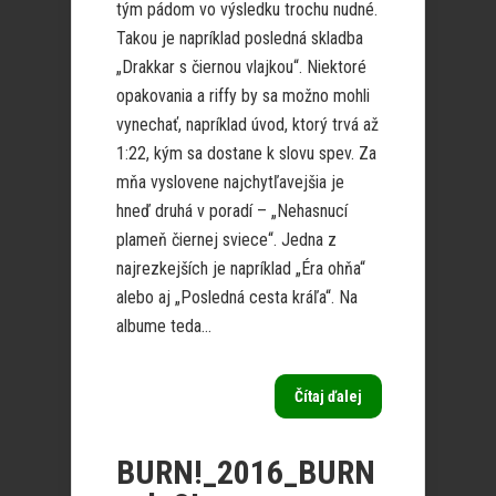
tým pádom vo výsledku trochu nudné.
Takou je napríklad posledná skladba
„Drakkar s čiernou vlajkou“. Niektoré
opakovania a riffy by sa možno mohli
vynechať, napríklad úvod, ktorý trvá až
1:22, kým sa dostane k slovu spev. Za
mňa vyslovene najchytľavejšia je
hneď druhá v poradí – „Nehasnucí
plameň čiernej sviece“. Jedna z
najrezkejších je napríklad „Éra ohňa“
alebo aj „Posledná cesta kráľa“. Na
albume teda...
Čítaj ďalej
BURN!_2016_BURN