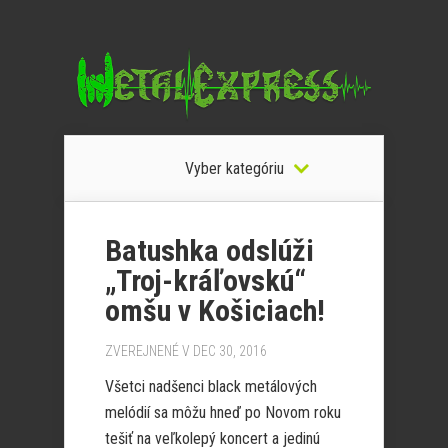
Vyber kategóriu
Batushka odslúži
„Troj-kráľovskú“
omšu v Košiciach!
ZVEREJNENÉ V DEC 30, 2016
Všetci nadšenci black metálových
melódií sa môžu hneď po Novom roku
tešiť na veľkolepý koncert a jedinú