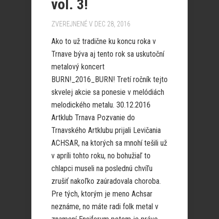
vol. 3!
ZVEREJNENÉ V DEC 28, 2016
Ako to už tradične ku koncu roka v
Trnave býva aj tento rok sa uskutoční
metalový koncert
BURN!_2016_BURN! Tretí ročník tejto
skvelej akcie sa ponesie v melódiách
melodického metalu. 30.12.2016
Artklub Trnava Pozvanie do
Trnavského Artklubu prijali Levičania
ACHSAR, na ktorých sa mnohí tešili už
v apríli tohto roku, no bohužiaľ to
chlapci museli na poslednú chvíľu
zrušiť nakoľko zaúradovala choroba.
Pre tých, ktorým je meno Achsar
neznáme, no máte radi folk metal v