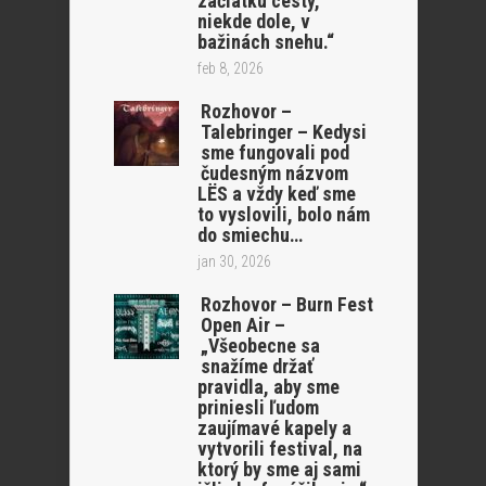
začiatku cesty,
niekde dole, v
bažinách snehu.“
feb 8, 2026
Rozhovor –
Talebringer – Kedysi
sme fungovali pod
čudesným názvom
LËS a vždy keď sme
to vyslovili, bolo nám
do smiechu…
jan 30, 2026
Rozhovor – Burn Fest
Open Air –
„Všeobecne sa
snažíme držať
pravidla, aby sme
priniesli ľudom
zaujímavé kapely a
vytvorili festival, na
ktorý by sme aj sami