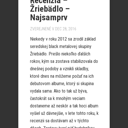
Recenzia –
Žriebädlo –
Najsamprv
ZVEREJNENÉ V DEC 28, 2016
Niekedy v roku 2012 sa zrodil základ
seredskej black metalovej skupiny
Žriebädlo. Prešlo niekoľko ďalších
rokov, kým sa zostava stabilizovala do
dnešnej podoby a vznikli skladby,
ktoré dnes na môžeme počuť na ich
debutovom albume, ktorý si skupina
vydala sama. Ako to tak už býva,
častokrát sa k mnohým veciam
dostaneme až neskôr a tak hoci album
vyšiel už dávnejšie, v lete tohto roku, k
recenzii sa dostávam až v týchto