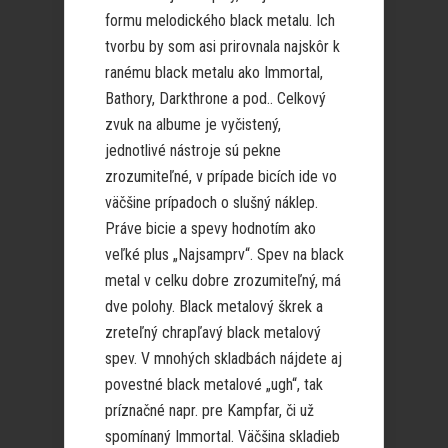
formu melodického black metalu. Ich
tvorbu by som asi prirovnala najskôr k
ranému black metalu ako Immortal,
Bathory, Darkthrone a pod.. Celkový
zvuk na albume je vyčistený,
jednotlivé nástroje sú pekne
zrozumiteľné, v prípade bicích ide vo
väčšine prípadoch o slušný náklep.
Práve bicie a spevy hodnotím ako
veľké plus „Najsamprv“. Spev na black
metal v celku dobre zrozumiteľný, má
dve polohy. Black metalový škrek a
zreteľný chrapľavý black metalový
spev. V mnohých skladbách nájdete aj
povestné black metalové „ugh“, tak
príznačné napr. pre Kampfar, či už
spomínaný Immortal. Väčšina skladieb