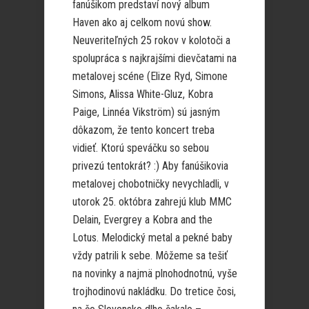
fanúšikom predstaví nový album
Haven ako aj celkom novú show.
Neuveriteľných 25 rokov v kolotoči a
spolupráca s najkrajšími dievčatami na
metalovej scéne (Elize Ryd, Simone
Simons, Alissa White-Gluz, Kobra
Paige, Linnéa Vikström) sú jasným
dôkazom, že tento koncert treba
vidieť. Ktorú speváčku so sebou
privezú tentokrát? :) Aby fanúšikovia
metalovej chobotničky nevychladli, v
utorok 25. októbra zahrejú klub MMC
Delain, Evergrey a Kobra and the
Lotus. Melodický metal a pekné baby
vždy patrili k sebe. Môžeme sa tešiť
na novinky a najmä plnohodnotnú, vyše
trojhodinovú nakládku. Do tretice čosi,