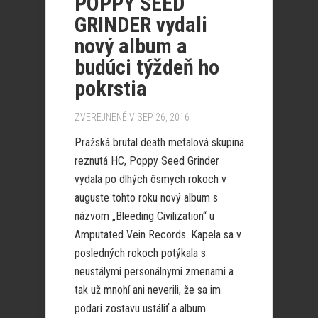
POPPY SEED
GRINDER vydali
nový album a
budúci týždeň ho
pokrstia
ZVEREJNENÉ V SEP 26, 2016
Pražská brutal death metalová skupina
reznutá HC, Poppy Seed Grinder
vydala po dlhých ôsmych rokoch v
auguste tohto roku nový album s
názvom „Bleeding Civilization“ u
Amputated Vein Records. Kapela sa v
posledných rokoch potýkala s
neustálymi personálnymi zmenami a
tak už mnohí ani neverili, že sa im
podari zostavu ustáliť a album