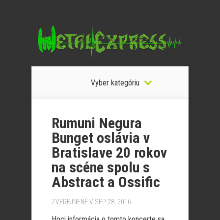
Vyber kategóriu
Rumuni Negura
Bunget oslávia v
Bratislave 20 rokov
na scéne spolu s
Abstract a Ossific
ZVEREJNENÉ V SEP 28, 2016
Hoci informácia o tomto koncerte sa