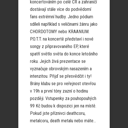
koncertováním po celé ČR a zahraničí
dostávají stále více do podvědomí
fans extrémní hudby. Jedno pódium
sdíleli například s veličinami žánru jako
CHORDOTOMY nebo KRAANIUM.
P.O.T.T. na koncertě představí i nové
songy z připravovaného EP, které
spatří světlo světa do konce letošního
roku. Jejich živá prezentace se
vyznačuje obrovským nasazením a
intenzitou. Přijď se přesvědčit i ty!
Brány klubu se pro veřejnost otevřou
v 19h a první tóny zazní o hodinu
později. Vstupenky za pouhopouhých
99 Kč budou k dispozici jen na místě.
Pokud jste příznivci deathcoru,
metalcoru, death metalu nebo máte...