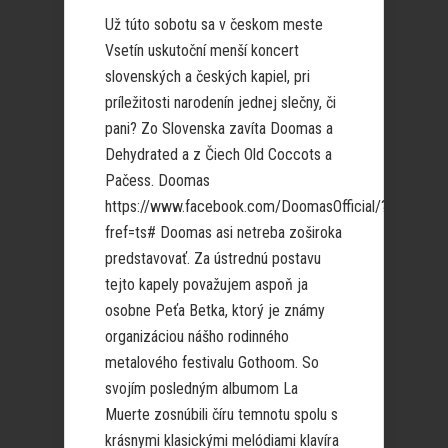
Už túto sobotu sa v českom meste
Vsetín uskutoční menší koncert
slovenských a českých kapiel, pri
príležitosti narodenín jednej slečny, či
pani? Zo Slovenska zavíta Doomas a
Dehydrated a z Čiech Old Coccots a
Pačess. Doomas
https://www.facebook.com/DoomasOfficial/?
fref=ts# Doomas asi netreba zoširoka
predstavovať. Za ústrednú postavu
tejto kapely považujem aspoň ja
osobne Peťa Betka, ktorý je známy
organizáciou nášho rodinného
metalového festivalu Gothoom. So
svojím posledným albumom La
Muerte zosnúbili číru temnotu spolu s
krásnymi klasickými melódiami klavíra