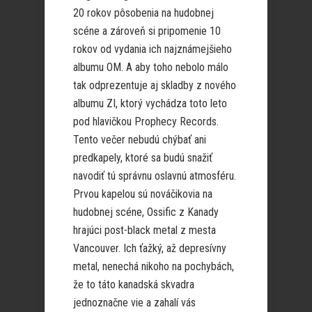
20 rokov pôsobenia na hudobnej
scéne a zároveň si pripomenie 10
rokov od vydania ich najznámejšieho
albumu OM. A aby toho nebolo málo
tak odprezentuje aj skladby z nového
albumu ZI, ktorý vychádza toto leto
pod hlavičkou Prophecy Records.
Tento večer nebudú chýbať ani
predkapely, ktoré sa budú snažiť
navodiť tú správnu oslavnú atmosféru.
Prvou kapelou sú nováčikovia na
hudobnej scéne, Ossific z Kanady
hrajúci post-black metal z mesta
Vancouver. Ich ťažký, až depresívny
metal, nenechá nikoho na pochybách,
že to táto kanadská skvadra
jednoznačne vie a zahalí vás