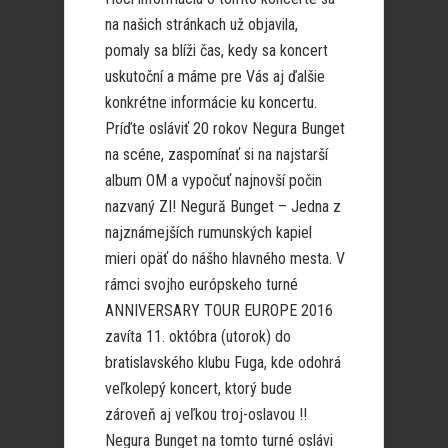
na našich stránkach už objavila,
pomaly sa blíži čas, kedy sa koncert
uskutoční a máme pre Vás aj ďalšie
konkrétne informácie ku koncertu.
Príďte osláviť 20 rokov Negura Bunget
na scéne, zaspomínať si na najstarší
album OM a vypočuť najnovší počin
nazvaný ZI! Negură Bunget – Jedna z
najznámejších rumunských kapiel
mieri opäť do nášho hlavného mesta. V
rámci svojho európskeho turné
ANNIVERSARY TOUR EUROPE 2016
zavíta 11. októbra (utorok) do
bratislavského klubu Fuga, kde odohrá
veľkolepý koncert, ktorý bude
zároveň aj veľkou troj-oslavou !!
Negura Bunget na tomto turné oslávi