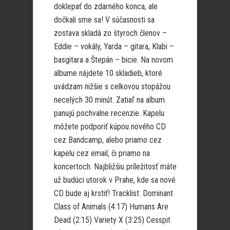
doklepať do zdarného konca, ale
dočkali sme sa! V súčasnosti sa
zostava skladá zo štyroch členov –
Eddie – vokály, Yarda – gitara, Klabi –
basgitara a Štepán – bicie. Na novom
albume nájdete 10 skladieb, ktoré
uvádzam nižšie s celkovou stopážou
necelých 30 minút. Zatiaľ na album
panujú pochvalne recenzie. Kapelu
môžete podporiť kúpou nového CD
cez Bandcamp, alebo priamo cez
kapelu cez email, či priamo na
koncertoch. Najbližšiu príležitosť máte
už budúci utorok v Prahe, kde sa nové
CD bude aj krstiť! Tracklist: Dominant
Class of Animals (4:17) Humans Are
Dead (2:15) Variety X (3:25) Cesspit