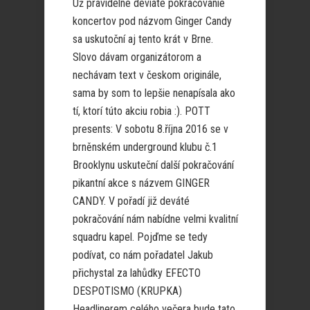
Už pravidelné deviate pokračovanie
koncertov pod názvom Ginger Candy
sa uskutoční aj tento krát v Brne.
Slovo dávam organizátorom a
nechávam text v českom originále,
sama by som to lepšie nenapísala ako
tí, ktorí túto akciu robia :). POTT
presents: V sobotu 8.října 2016 se v
brněnském underground klubu č.1
Brooklynu uskuteční další pokračování
pikantní akce s názvem GINGER
CANDY. V pořadí již deváté
pokračování nám nabídne velmi kvalitní
squadru kapel. Pojďme se tedy
podívat, co nám pořadatel Jakub
přichystal za lahůdky EFECTO
DESPOTISMO (KRUPKA)
Headlinerem celého večera bude tato