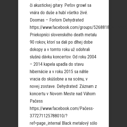
či akustickej gitary. Peťov growl sa
vnára do duše a hubí všetko živé.
Doomas – Forlorn Dehydrated
https://www.facebook.com/groups/52688185415265
Priekopníci slovenského death metalu
90 rokov, ktorí sa dali po dlhej dobe
dokopy a v tomto roku už odohrali
slušnú dávku koncertov. Od roku 2004
– 2014 kapela upadla do stavu
hibernácie a v roku 2015 sa náhle
vracia do skúšobne a na scénu, v
novej zostave. Dehydrated: Záznam z
koncertu v Novom Meste nad Váhom
Pačess
https://www.facebook.com/Pačess-
377271125788010/?
ref=page_internal Black metalový sólo