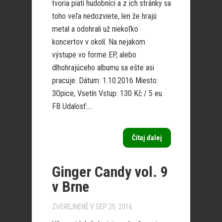
tvoria piati hudobníci a z ich stránky sa
toho veľa nedozviete, len že hrajú
metal a odohrali už niekoľko
koncertov v okolí. Na nejakom
výstupe vo forme EP, alebo
dlhohrajúceho albumu sa ešte asi
pracuje. Dátum: 1.10.2016 Miesto:
3Opice, Vsetín Vstup: 130 Kč / 5 eu
FB Udalosť:...
Čítaj ďalej
Ginger Candy vol. 9
v Brne
ZVEREJNENÉ V SEP 25, 2016