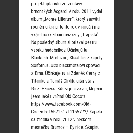
projekt gitaristu zo zostavy
brnenských Asgard. V roku 2011 vydal
album „Monte Liliorum“, ktorý zasvätil
rodnému kraju, tento rok v januári mu
vyšiel nový album nazvaný „Trapista“.
Na posledný album si prizval pestrú
vzorku hudobníkov. Účinkujú tu
Blackosh, Morbivod, Khaablus z kapely
Solfernus, čiže blackmetaloví speváci
z Brna. Účinkuje tu aj Zdeněk Černý z
Titaniku a Tomáš Chylík, gitarista z
Brna. Pačess: Kdosi je u závor, klepání
jsem jakés vnímal Old Cocots
https://www.facebook.com/Old-
Coccots-1657151711165772/ Kapela
sa zrodila v roku 2012 v českom
mestečku Brumov – Bylnice. Skupinu