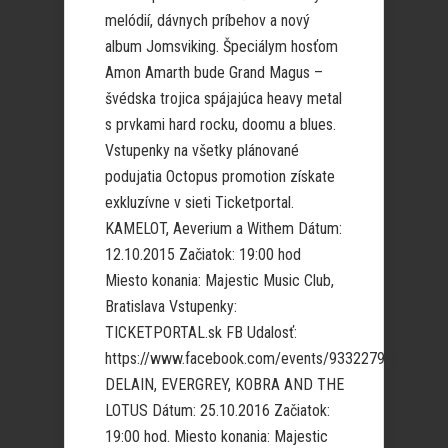
melódií, dávnych príbehov a nový
album Jomsviking. Špeciálym hosťom
Amon Amarth bude Grand Magus –
švédska trojica spájajúca heavy metal
s prvkami hard rocku, doomu a blues.
Vstupenky na všetky plánované
podujatia Octopus promotion získate
exkluzívne v sieti Ticketportal.
KAMELOT, Aeverium a Withem Dátum:
12.10.2015 Začiatok: 19:00 hod
Miesto konania: Majestic Music Club,
Bratislava Vstupenky:
TICKETPORTAL.sk FB Udalosť:
https://www.facebook.com/events/933227923471129
DELAIN, EVERGREY, KOBRA AND THE
LOTUS Dátum: 25.10.2016 Začiatok:
19:00 hod. Miesto konania: Majestic