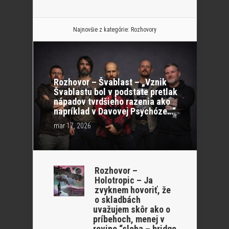
Najnovšie z kategórie:
Rozhovory
Rozhovor – Švablast – „Vznik
Švablastu bol v podstate pretlak
nápadov tvrdšieho razenia ako
napríklad v Davovej Psychóze…“
mar 17, 2026
Rozhovor –
Holotropic – Ja
zvyknem hovoriť, že
o skladbách
uvažujem skôr ako o
príbehoch, menej v
rovine “sloha – bridge