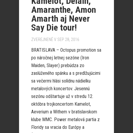
Kamelot, Delain,
Amaranthe, Amon
Amarth aj Never
Say Die tour!
ZVEREJNENÉ V SEP 28, 2016
BRATISLAVA – Octopus promotion sa
po náročnej letnej sezóne (Iron
Maiden, Slayer) prebúdza zo
zaslúženého spánku a s predlžujúcimi
sa večermi hlási solídnu nádielku
metalových koncertov. Jesennú
sezónu odštartuje už v stredu 12.
októbra trojkoncertom Kamelot,
Aeverium a Withem v bratislavskom
klube MMC. Power metalová partia z
Floridy sa vracia do Európy a