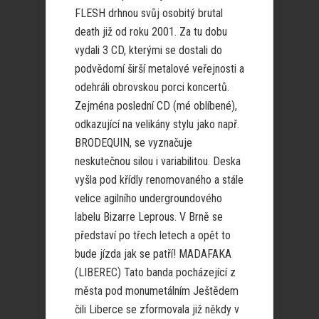
FLESH drhnou svůj osobitý brutal
death již od roku 2001. Za tu dobu
vydali 3 CD, kterými se dostali do
podvědomí širší metalové veřejnosti a
odehráli obrovskou porci koncertů.
Zejména poslední CD (mé oblíbené),
odkazující na velikány stylu jako např.
BRODEQUIN, se vyznačuje
neskutečnou silou i variabilitou. Deska
vyšla pod křídly renomovaného a stále
velice agilního undergroundového
labelu Bizarre Leprous. V Brně se
představí po třech letech a opět to
bude jízda jak se patří! MADAFAKA
(LIBEREC) Tato banda pocházející z
města pod monumetálním Ještědem
čili Liberce se zformovala již někdy v