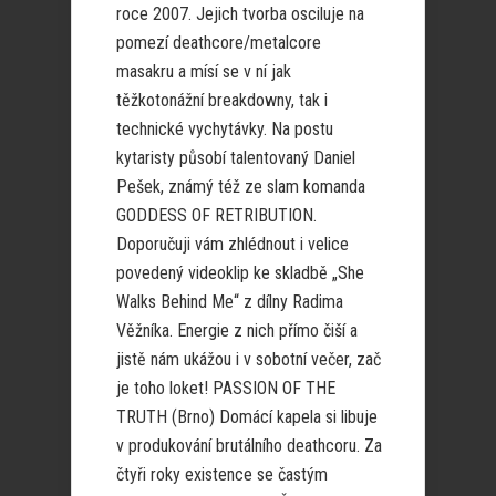
roce 2007. Jejich tvorba osciluje na
pomezí deathcore/metalcore
masakru a mísí se v ní jak
těžkotonážní breakdowny, tak i
technické vychytávky. Na postu
kytaristy působí talentovaný Daniel
Pešek, známý též ze slam komanda
GODDESS OF RETRIBUTION.
Doporučuji vám zhlédnout i velice
povedený videoklip ke skladbě „She
Walks Behind Me“ z dílny Radima
Věžníka. Energie z nich přímo čiší a
jistě nám ukážou i v sobotní večer, zač
je toho loket! PASSION OF THE
TRUTH (Brno) Domácí kapela si libuje
v produkování brutálního deathcoru. Za
čtyři roky existence se častým