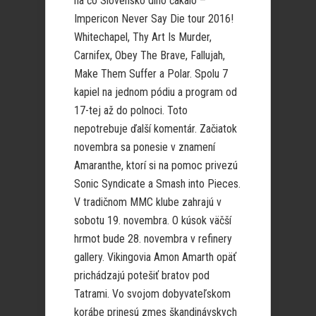
na čo Slovensko dlho čakalo –
Impericon Never Say Die tour 2016!
Whitechapel, Thy Art Is Murder,
Carnifex, Obey The Brave, Fallujah,
Make Them Suffer a Polar. Spolu 7
kapiel na jednom pódiu a program od
17-tej až do polnoci. Toto
nepotrebuje ďalší komentár. Začiatok
novembra sa ponesie v znamení
Amaranthe, ktorí si na pomoc privezú
Sonic Syndicate a Smash into Pieces.
V tradičnom MMC klube zahrajú v
sobotu 19. novembra. O kúsok väčší
hrmot bude 28. novembra v refinery
gallery. Vikingovia Amon Amarth opäť
prichádzajú potešiť bratov pod
Tatrami. Vo svojom dobyvateľskom
korábe prinesú zmes škandinávskych