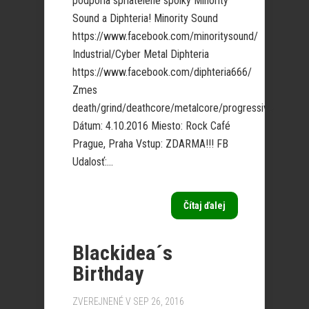
podporia spriatelené spolky Minority
Sound a Diphteria! Minority Sound
https://www.facebook.com/minoritysound/
Industrial/Cyber Metal Diphteria
https://www.facebook.com/diphteria666/
Zmes
death/grind/deathcore/metalcore/progressive
Dátum: 4.10.2016 Miesto: Rock Café
Prague, Praha Vstup: ZDARMA!!! FB
Udalosť:...
Čítaj ďalej
Blackidea´s
Birthday
ZVEREJNENÉ V SEP 26, 2016