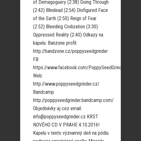
of Demagoguery (2:38) Going Through
(2:42) Blindead (2:54) Disfigured Face
of the Earth (2:50) Reign of Fear
(2:52) Bleeding Civilization (3:30)
Oppressed Reality (2:40) Odkazy na
kapelu: Banzone profil:
http://bandzone.cz/poppyseedgrinder
FB:
https://www.facebook.com/PoppySeedGrinder/
Web:
http://www.poppyseedgrinder.cz/
Bandcamp:
http://poppyseedgrinder.bandcamp.com/
Objednávky aj cez email:
info@poppyseedgrinder.cz KRST
NOVÉHO CD V PRAHE 4.10.2016!
Kapelu v tento významný deň na pódiu