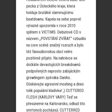
pecka z Ústeckého kraje, která
holduje brutálně slammujícímu
beatdownu. Kapela na sebe poprvé
výrazně upozornila v roce 2010
splitem s VICTIMS. Debutové CD s
názvem „POVSTÁNÍ ZVÍŘAT“ vzbudilo
na core scéně značný rozruch a bylo
též fanouškovskou obcí velmi
pozitivně přijato. Na nahrávce se
dočkáte devastujících breakdownů
podpořených naprosto zabijáckým
growlingem zpěváka Daniho.
Očekávejte agresivní moshing a dnes
tolik populární kladívka! ;) CUTTERED
FLESH (KARLOVY VARY) Teď se
přesuneme na Karlovarsko, odkud tito
smrtonoši pocházejí. CUTTERRED