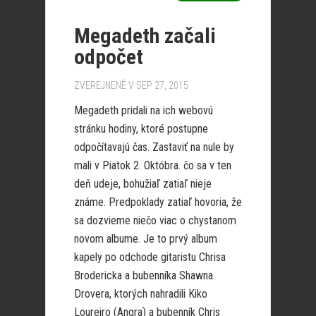
Megadeth začali
odpočet
ZVEREJNENÉ V SEP 27, 2015
Megadeth pridali na ich webovú
stránku hodiny, ktoré postupne
odpočítavajú čas. Zastaviť na nule by
mali v Piatok 2. Októbra. čo sa v ten
deň udeje, bohužiaľ zatiaľ nieje
známe. Predpoklady zatiaľ hovoria, že
sa dozvieme niečo viac o chystanom
novom albume. Je to prvý album
kapely po odchode gitaristu Chrisa
Brodericka a bubenníka Shawna
Drovera, ktorých nahradili Kiko
Loureiro (Angra) a bubenník Chris