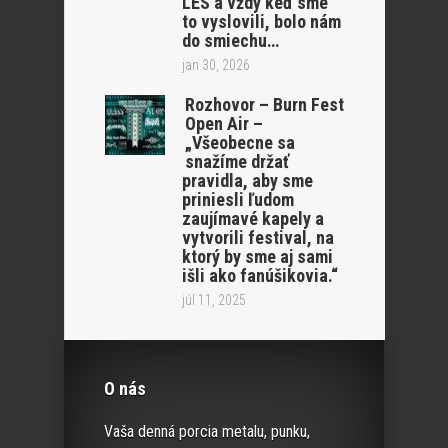
LËS a vždy keď sme
to vyslovili, bolo nám
do smiechu…
jan 30, 2026
Rozhovor – Burn Fest
Open Air –
„Všeobecne sa
snažíme držať
pravidla, aby sme
priniesli ľudom
zaujímavé kapely a
vytvorili festival, na
ktorý by sme aj sami
išli ako fanúšikovia.“
júl 11, 2025
O nás
Vaša denná porcia metalu, punku,