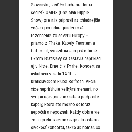
Slovensku, veď čo budeme doma
sedieť? OMHS (One Man Hippie
Show) pre nás pripravil na chladnejšie
večery poriadne grindcorové
rozohnenie zo severu Európy –
priamo z Fínska. Kapely Feastem a
Cut to Fit, vyrazili na európske turné.
Okrem Bratislavy sa zastavia napríklad
aj v Nitre, Brne či v Prahe. Koncert sa
uskutoční stredu 14.10. v
bratislavskom klube Re:fresh. Akcia
síce nepriťahuje veľkými menami, no
svojou účasťou spoznáte a podporíte
kapely, ktoré ste možno doteraz
nepočuli a nepoznali. Každý dobre vie,
že na prehrávači nezažije atmosféru a
divokosť koncertu, takže ak nemáš čo