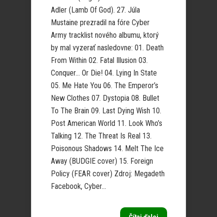
Adler (Lamb Of God). 27. Júla
Mustaine prezradil na fóre Cyber
Army tracklist nového albumu, ktorý
by mal vyzerať nasledovne: 01. Death
From Within 02. Fatal Illusion 03.
Conquer… Or Die! 04. Lying In State
05. Me Hate You 06. The Emperor’s
New Clothes 07. Dystopia 08. Bullet
To The Brain 09. Last Dying Wish 10.
Post American World 11. Look Who’s
Talking 12. The Threat Is Real 13.
Poisonous Shadows 14. Melt The Ice
Away (BUDGIE cover) 15. Foreign
Policy (FEAR cover) Zdroj: Megadeth
Facebook, Cyber...