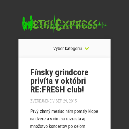
Vyber kategóriu
Fínsky grindcore
privíta v októbri
RE:FRESH club!
ZVEREJNENÉ V SEP 29, 2015
Prvý zimný mesiac nám pomaly klope
na dvere a s ním sa rozrastá aj
množstvo koncertov po celom