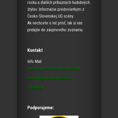
rocku a ďalších príbuzných hudobných
štýlov. Informácie predovšetkým z
Česko-Slovenskej UG scény.
Ak nechcete o nič prísť, tak si nás
pridajte do záujmového zoznamu.
Kontakt
Info Mail:
metalexpress@metalexpress.sk
mrtvolka@metalexpress.sk
Facebook
Podporujeme: