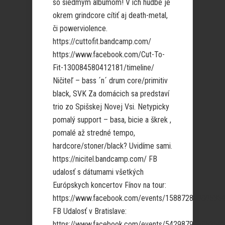
so siedmym albumom! V ich hudbe je
okrem grindcore cítiť aj death-metal,
či powerviolence.
https://cuttofit.bandcamp.com/
https://www.facebook.com/Cut-To-
Fit-130084580412181/timeline/
Ničiteľ – bass ´n´ drum core/primitiv
black, SVK Za domácich sa predstaví
trio zo Spišskej Novej Vsi. Netypicky
pomalý support – basa, bicie a škrek ,
pomalé až stredné tempo,
hardcore/stoner/black? Uvidíme sami.
https://nicitel.bandcamp.com/ FB
udalosť s dátumami všetkých
Európskych koncertov Fínov na tour:
https://www.facebook.com/events/15887284080536
FB Udalosť v Bratislave:
https://www.facebook.com/events/542987905852543