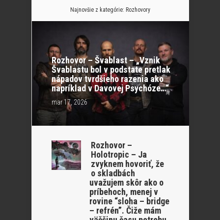
Najnovšie z kategórie:
Rozhovory
Rozhovor – Švablast – „Vznik
Švablastu bol v podstate pretlak
nápadov tvrdšieho razenia ako
napríklad v Davovej Psychóze…“
mar 17, 2026
Rozhovor –
Holotropic – Ja
zvyknem hovoriť, že
o skladbách
uvažujem skôr ako o
príbehoch, menej v
rovine “sloha – bridge
– refrén”. Čiže mám
väčšinu času potrebu