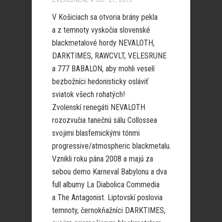
V Košiciach sa otvoria brány pekla
a z temnoty vyskočia slovenské
blackmetalové hordy NEVALOTH,
DARKTIMES, RAWCVLT, VELESRUNE
a 777 BABALON, aby mohli veselí
bezbožníci hedonisticky osláviť
sviatok všech rohatých!
Zvolenskí renegáti NEVALOTH
rozozvučia tanečnú sálu Collossea
svojimi blasfemickými tónmi
progressive/atmospheric blackmetalu.
Vznikli roku pána 2008 a majú za
sebou demo Karneval Babylonu a dva
full albumy La Diabolica Commedia
a The Antagonist. Liptovskí poslovia
temnoty, černokňažníci DARKTIMES,