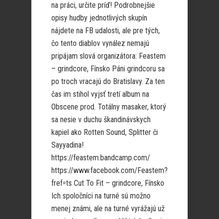
na práci, určite príď! Podrobnejšie
opisy hudby jednotlivých skupín
nájdete na FB udalosti, ale pre tých,
čo tento diablov vynález nemajú
pripájam slová organizátora: Feastem
– grindcore, Fínsko Páni grindcoru sa
po troch vracajú do Bratislavy. Za ten
čas im stihol vyjsť tretí album na
Obscene prod. Totálny masaker, ktorý
sa nesie v duchu škandinávskych
kapiel ako Rotten Sound, Splitter či
Sayyadina!
https://feastem.bandcamp.com/
https://www.facebook.com/Feastem?
fref=ts Cut To Fit – grindcore, Fínsko
Ich spoločníci na turné sú možno
menej známi, ale na turné vyrážajú už