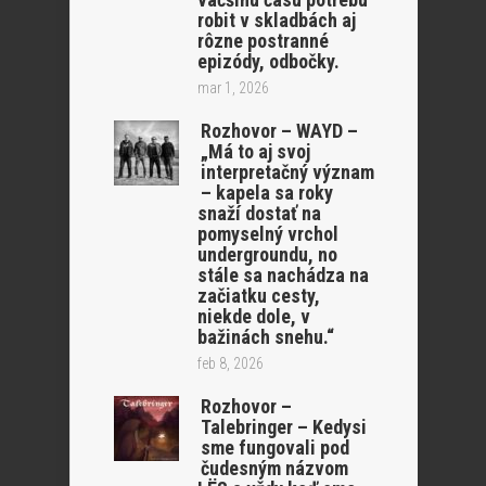
robit v skladbách aj
rôzne postranné
epizódy, odbočky.
mar 1, 2026
Rozhovor – WAYD –
„Má to aj svoj
interpretačný význam
– kapela sa roky
snaží dostať na
pomyselný vrchol
undergroundu, no
stále sa nachádza na
začiatku cesty,
niekde dole, v
bažinách snehu.“
feb 8, 2026
Rozhovor –
Talebringer – Kedysi
sme fungovali pod
čudesným názvom