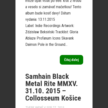
môže opäť vstať po 666. krát z hrobu
a veselo si zamávať mačetkou! Tento
album bude kosiť davy! Dátum
vydania: 13.11.2015
Label: Indie Recordings Artwork:
Zdzisław Beksiński Tracklist: Gloria
Ablaze Profanum Icons Skavank
Daimon Pole in the Ground...
Čítaj ďalej
Samhain Black
Metal Rite MMXV.
31.10. 2015 –
Collosseum Košice
ZVEREJNENÉ V SEP 27, 2015