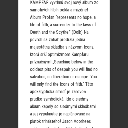
KAMPFAR vyvrhnú svoj nový album zo
samotných hlbín pekla a mizérie!
Album Profan “represents no hope, a
life of filth, a surrender to the laws of
Death and the Scythe.” (Dolk) Na
povrch sa zatiaľ predrala jedna
majestátna skladba s názvom Icons,
ktorá srší optimizmom Kampfaru
príznačným! „Seaching below in the
coldest pits of despair you will find no
salvation, no liberation or escape. You
will only find the Icons of filth.“ Táto
apokalyptická smršť je zároveň
prudko symbolická. Ide o siedmy
album kapely so siedmymi skladbami
a jej vypuknutie je naplánované na
piatok trinásteho! Jason Voorhees