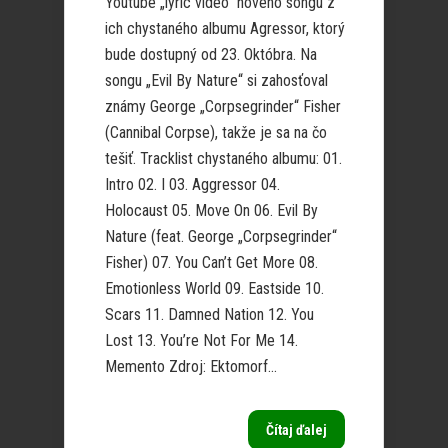
Youtube „lyric video“ nového songu z
ich chystaného albumu Agressor, ktorý
bude dostupný od 23. Októbra. Na
songu „Evil By Nature“ si zahosťoval
známy George „Corpsegrinder“ Fisher
(Cannibal Corpse), takže je sa na čo
tešiť. Tracklist chystaného albumu: 01.
Intro 02. I 03. Aggressor 04.
Holocaust 05. Move On 06. Evil By
Nature (feat. George „Corpsegrinder“
Fisher) 07. You Can’t Get More 08.
Emotionless World 09. Eastside 10.
Scars 11. Damned Nation 12. You
Lost 13. You’re Not For Me 14.
Memento Zdroj: Ektomorf...
Čítaj ďalej