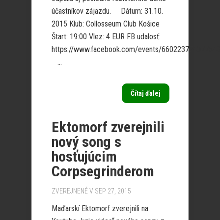
účastníkov zájazdu. Dátum: 31.10.
2015 Klub: Collosseum Club Košice
Štart: 19:00 Vlez: 4 EUR FB udalosť:
https://www.facebook.com/events/660223774077543
...
Čítaj ďalej
Ektomorf zverejnili
nový song s
hosťujúcim
Corpsegrinderom
ZVEREJNENÉ V SEP 27, 2015
Maďarskí Ektomorf zverejnili na