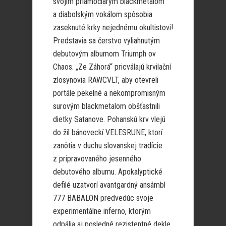
svojim priamočiarym blackmetalom
a diabolským vokálom spôsobia
zaseknuté krky nejednému okultistovi!
Predstavia sa čerstvo vyliahnutým
debutovým albumom Triumph ov
Chaos. „Ze Záhorá“ pricválajú krvilační
zlosynovia RAWCVLT, aby otevreli
portále pekelné a nekompromisným
surovým blackmetalom obšťastnili
dietky Satanove. Pohanskú krv vlejú
do žíl bánoveckí VELESRUNE, ktorí
zanôtia v duchu slovanskej tradície
z pripravovaného jesenného
debutového albumu. Apokalyptické
defilé uzatvorí avantgardný ansámbl
777 BABALON predvedúc svoje
experimentálne inferno, ktorým
odpália aj posledné rezistentné dekle