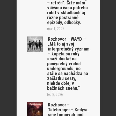
– refrén”. Čiže mám
väčšinu času potrebu
robit v skladbách aj
rôzne postranné
epizódy, odbočky.
mar 1, 2026
Rozhovor – WAYD –
„Má to aj svoj
interpretačný význam
– kapela sa roky
snaží dostať na
pomyselný vrchol
undergroundu, no
stále sa nachádza na
začiatku cesty,
niekde dole, v
bažinách snehu.“
feb 8, 2026
Rozhovor –
Talebringer – Kedysi
sme fungovali pod