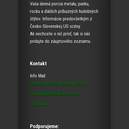
Vaša denná porcia metalu, punku,
rocku a ďalších príbuzných hudobných
štýlov. Informácie predovšetkým z
Česko-Slovenskej UG scény.
Ak nechcete o nič prísť, tak si nás
pridajte do záujmového zoznamu.
Kontakt
Info Mail:
metalexpress@metalexpress.sk
mrtvolka@metalexpress.sk
Facebook
Podporujeme: