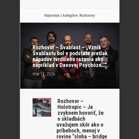
Najnovšie z kategórie:
Rozhovory
Rozhovor – Švablast – „Vznik
Švablastu bol v podstate pretlak
nápadov tvrdšieho razenia ako
napríklad v Davovej Psychóze…“
mar 17, 2026
Rozhovor –
Holotropic – Ja
zvyknem hovoriť, že
o skladbách
uvažujem skôr ako o
príbehoch, menej v
rovine “sloha – bridge