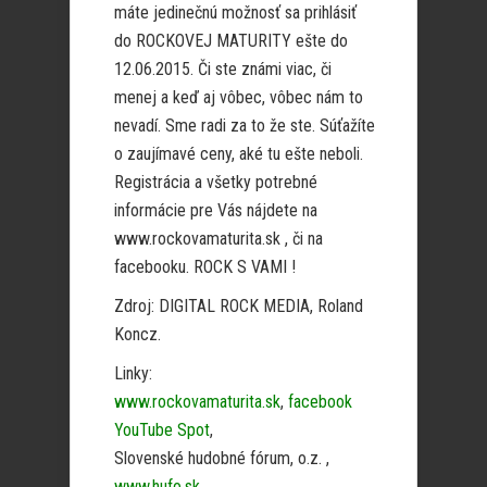
máte jedinečnú možnosť sa prihlásiť
do ROCKOVEJ MATURITY ešte do
12.06.2015. Či ste známi viac, či
menej a keď aj vôbec, vôbec nám to
nevadí. Sme radi za to že ste. Súťažíte
o zaujímavé ceny, aké tu ešte neboli.
Registrácia a všetky potrebné
informácie pre Vás nájdete na
www.rockovamaturita.sk , či na
facebooku. ROCK S VAMI !
Zdroj: DIGITAL ROCK MEDIA, Roland
Koncz.
Linky:
www.rockovamaturita.sk
,
facebook
YouTube Spot
,
Slovenské hudobné fórum, o.z. ,
www.hufo.sk