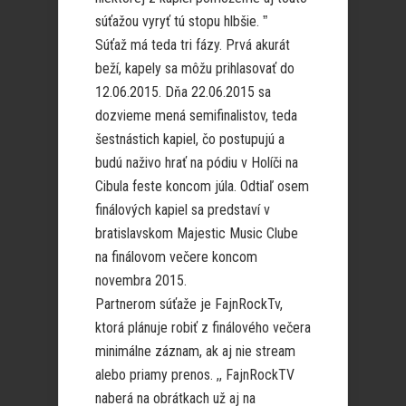
súťažou vyryť tú stopu hlbšie. ˮ
Súťaž má teda tri fázy. Prvá akurát
beží, kapely sa môžu prihlasovať do
12.06.2015. Dňa 22.06.2015 sa
dozvieme mená semifinalistov, teda
šestnástich kapiel, čo postupujú a
budú naživo hrať na pódiu v Holíči na
Cibula feste koncom júla. Odtiaľ osem
finálových kapiel sa predstaví v
bratislavskom Majestic Music Clube
na finálovom večere koncom
novembra 2015.
Partnerom súťaže je FajnRockTv,
ktorá plánuje robiť z finálového večera
minimálne záznam, ak aj nie stream
alebo priamy prenos. ,, FajnRockTV
naberá na obrátkach už aj na