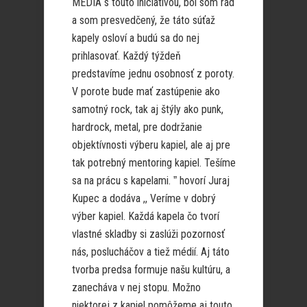
MEDIA s touto iniciatívou, bol som rád
a som presvedčený, že táto súťaž
kapely osloví a budú sa do nej
prihlasovať. Každý týždeň
predstavíme jednu osobnosť z poroty.
V porote bude mať zastúpenie ako
samotný rock, tak aj štýly ako punk,
hardrock, metal, pre dodržanie
objektívnosti výberu kapiel, ale aj pre
tak potrebný mentoring kapiel. Tešíme
sa na prácu s kapelami. ˮ hovorí Juraj
Kupec a dodáva ,, Veríme v dobrý
výber kapiel. Každá kapela čo tvorí
vlastné skladby si zaslúži pozornosť
nás, poslucháčov a tiež médií. Aj táto
tvorba predsa formuje našu kultúru, a
zanecháva v nej stopu. Možno
niektorej z kapiel pomôžeme aj touto