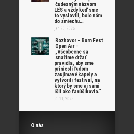
čudesným názvom
LËS a vždy keď sme
to vyslovili, bolo nám
do smiechu…
jan 30, 2026
Rozhovor – Burn Fest
Open Air –
„Všeobecne sa
snažíme držať
pravidla, aby sme
priniesli ľudom
zaujímavé kapely a
vytvorili festival, na
ktorý by sme aj sami
išli ako fanúšikovia.“
júl 11, 2025
O nás