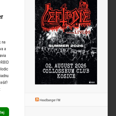
er
k na
va a
avia
MORBID
lodic
riadnu
ešiť!
:
Headbanger FM
alej