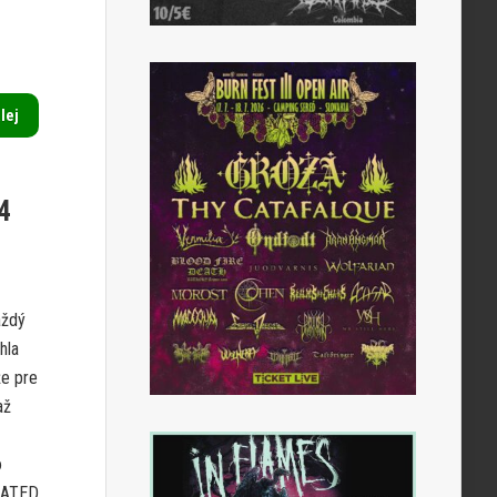
alej
4
aždý
hla
že pre
až
o
CRATED