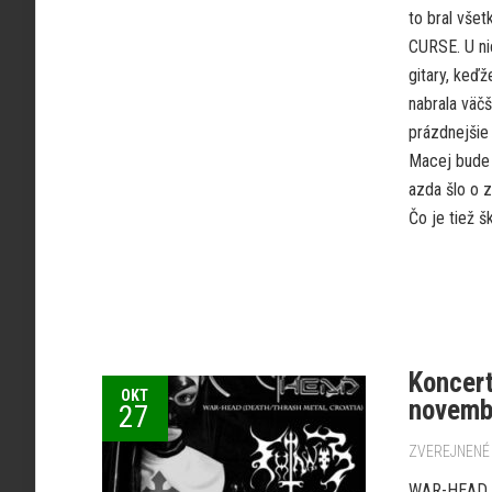
to bral všet
CURSE. U ni
gitary, keďž
nabrala väčš
prázdnejšie 
Macej bude 
azda šlo o 
Čo je tiež š
Koncer
OKT
novembe
27
ZVEREJNENÉ 
WAR-HEAD (d