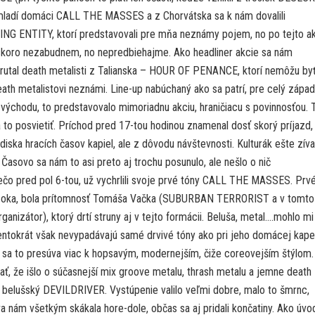
adí domáci CALL THE MASSES a z Chorvátska sa k nám dovalili
 ENTITY, ktorí predstavovali pre mňa neznámy pojem, no po tejto ak
 skoro nezabudnem, no nepredbiehajme. Ako headliner akcie sa nám
 brutal death metalisti z Talianska – HOUR OF PENANCE, ktorí nemôžu by
th metalistovi neznámi. Line-up nabúchaný ako sa patrí, pre celý západ,
 východu, to predstavovalo mimoriadnu akciu, hraničiacu s povinnosťou. 
to posvietiť. Príchod pred 17-tou hodinou znamenal dosť skorý príjazd, 
adiska hracích časov kapiel, ale z dôvodu návštevnosti. Kulturák ešte zíva
Časovo sa nám to asi preto aj trochu posunulo, ale nešlo o nič
iečo pred pol 6-tou, už vychrlili svoje prvé tóny CALL THE MASSES. Prvé
o oka, bola prítomnosť Tomáša Vačka (SUBURBAN TERRORIST a v tomto
rganizátor), ktorý drtí struny aj v tejto formácii. Beluša, metal….mohlo mi
entokrát však nevypadávajú samé drvivé tóny ako pri jeho domácej kape
 sa to presúva viac k hopsavým, modernejším, čiže coreovejším štýlom.
ť, že išlo o súčasnejší mix groove metalu, thrash metalu a jemne death
ý belušský DEVILDRIVER. Vystúpenie valilo veľmi dobre, malo to šmrnc,
va nám všetkým skákala hore-dole, občas sa aj pridali končatiny. Ako úv