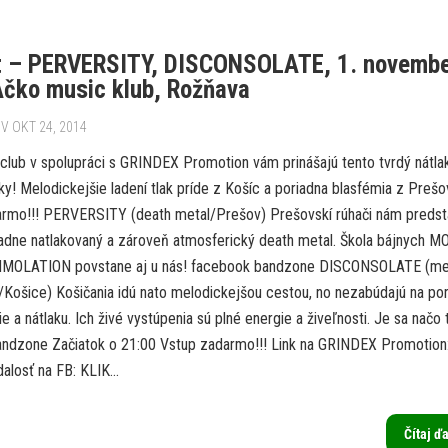
t – PERVERSITY, DISCONSOLATE, 1. novemb
Ačko music klub, Rožňava
V OKT 24, 2014
club v spolupráci s GRINDEX Promotion vám prinášajú tento tvrdý nátla
y! Melodickejšie ladení tlak príde z Košíc a poriadna blasfémia z Prešo
armo!!! PERVERSITY (death metal/Prešov) Prešovskí rúhači nám predst
adne natlakovaný a zároveň atmosferický death metal. Škola bájnych 
MMOLATION povstane aj u nás! facebook bandzone DISCONSOLATE (me
/Košice) Košičania idú nato melodickejšou cestou, no nezabúdajú na po
e a nátlaku. Ich živé vystúpenia sú plné energie a živeľnosti. Je sa načo t
ndzone Začiatok o 21:00 Vstup zadarmo!!! Link na GRINDEX Promotion
losť na FB: KLIK...
Čítaj ď