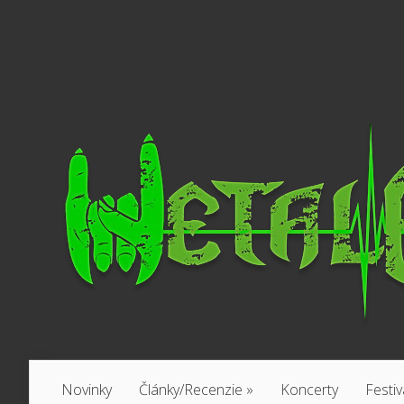
Novinky
Články/Recenzie
»
Koncerty
Festiv