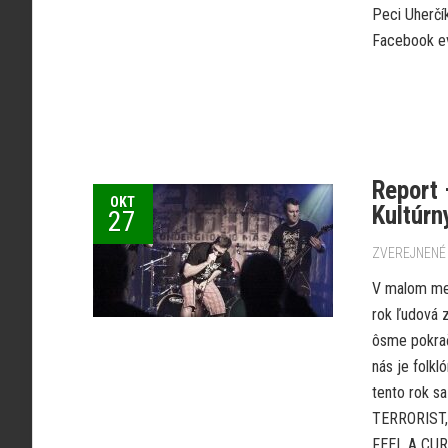
Peci Uherčí
Facebook ev
Report
OKT
Kultúrn
27
ZVEREJNENÉ 
V malom mes
rok ľudová z
ôsme pokračo
nás je folk
tento rok s
TERRORIST,
FEEL A CURS