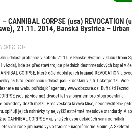
t – CANNIBAL CORPSE (usa) REVOCATION (u
we), 21.11. 2014, Banská Bystrica – Urban
V OKT 23, 2014
ální událost proběhne v sobotu 21.11. v Banské Bystrici v klubu Urban S
o Hvězda), kde se představí trojice předních deathmetalových kapel v če
ANNIBAL CORPSE, které dále doplní jejich krajané REVOCATION a švéd
nky na tuto jedinečnou událost jsou k dostání v síti Ticketportal. Více
aleznete na webu pořádající agentury www.obscure.cz. Buffalští řezníci
RPSE jsou již více než dvacet let synonymem pro stoprocentní a
ě odvedený death metal. Přes veškerá krvavá klišé, neodmyslitelně patří
, splňují jejich nahrávky ty nejvyšší extrémně metalové standardy. A a
yž je CANNIBAL CORPSE v uplynulých dvou dekádách sami pomáhali
 letošním roce jim navíc vyšlo tradičně nadprůměrné album „A Skeletal