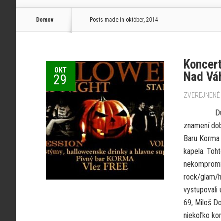
Domov
Posts made in október, 2014
Koncert
OKT
Nad Vá
29
ZVEREJNENÉ 
Dubnica na
znamení dob
Baru Korma 
kapela. Toht
nekompromis
rock/glam/h
vystupovali
69, Miloš D
niekoľko kom