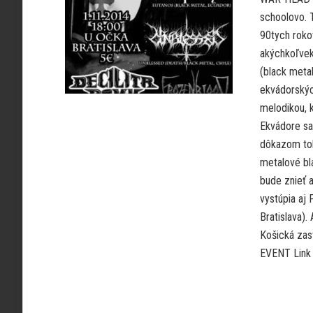
schoolovo. T
90tych roko
akýchkoľvek
(black metal
ekvádorskýc
melodikou, k
Ekvádore sa
dôkazom toho
metalové bl
bude znieť 
vystúpia aj
Bratislava)
Košická zas
EVENT Link 