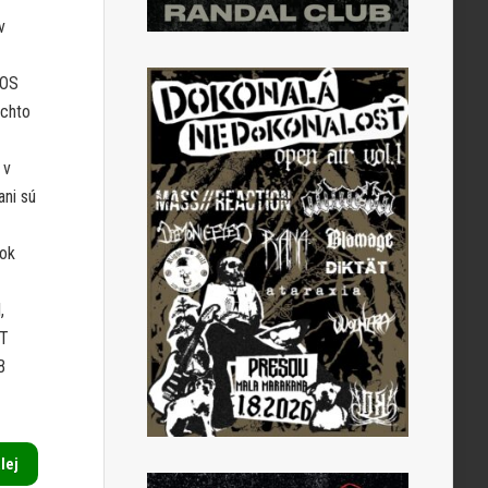
v
NOS
ýchto
 v
ani sú
lok
,
NT
B
alej