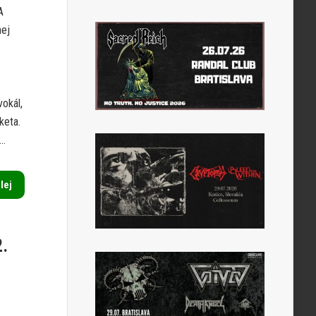
A
hej
vokál,
keta.
..
alej
.