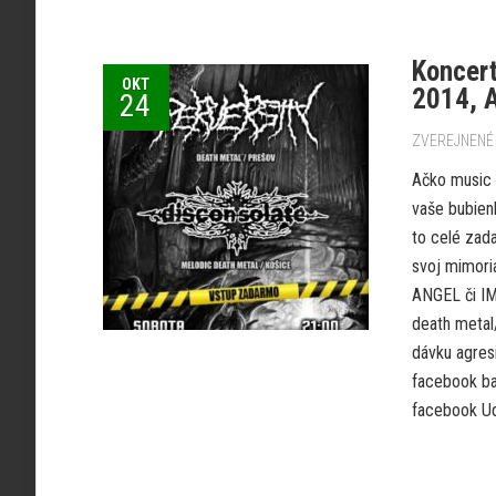
Koncer
OKT
2014, 
24
ZVEREJNENÉ 
Ačko music 
vaše bubienk
to celé zad
svoj mimori
ANGEL či I
death metal
dávku agresi
facebook ba
facebook Uda