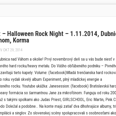
 – Halloween Rock Night – 1.11.2014, Dubni
hom, Korma
V OKT 29, 2014
d Váhom a okolie! Prvý novembrový deň sa u vás bude niesť v
rého hard rocku/heavy metalu. Do Vášho obľúbeného podniku – Pivnéh
zavítajú tieto kapely: Volume: (facebook)Mladá trenčianska hard rockov
o roku vydali skvelý album Experiment, plný mladíckej energie a
ného rocku. Youtube ukážka: Janesession: (facebook) Bratislavská har
eavy formácia so šarmantnou Jane za mikrofónom. Funguju od roku 20
 už s takými spolkami ako Judas Priest, GIRLSCHOOL, Eric Martin, Pink 
odo Doležal a podobne… Na konte majú zatiaľ dva dlhohrajúce albumy, tr
pilácii a singlov. Zo slovenskej scény spolupracovali s osobnosťami ako