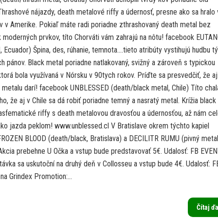
hrashové nájazdy, death metalové riffy a údernosť, presne ako sa hralo 
v v Amerike. Pokiaľ máte radi poriadne zthrashovaný death metal bez
 moderných prvkov, títo Chorváti vám zahrajú na nôtu! facebook EUTA
, Ecuador) Špina, des, rúhanie, temnota….tieto atribúty vystihujú hudbu t
h pánov. Black metal poriadne natlakovaný, svižný a zároveň s typickou
torá bola využívaná v Nórsku v 90tych rokov. Príďte sa presvedčiť, že aj
 metalu darí! facebook UNBLESSED (death/black metal, Chile) Títo chal
, že aj v Chile sa dá robiť poriadne temný a nasratý metal. Krížia black
asfematické riffy s death metalovou dravosťou a údernosťou, až nám ce
ako jazda peklom! www.unblessed.cl V Bratislave okrem týchto kapiel
 FROZEN BLOOD (death/black, Bratislava) a DECILITR RUMU (pivný metal
. Akcia prebehne U Očka a vstup bude predstavovať 5€. Udalosť: FB EVE
távka sa uskutoční na druhý deň v Collosseu a vstup bude 4€. Udalosť: F
na Grindex Promotion:...
Čítaj ď