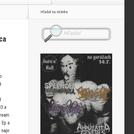
Hľadať na stránke
ca
o
á
d
03 a
Cream
i Ep a
 napr.