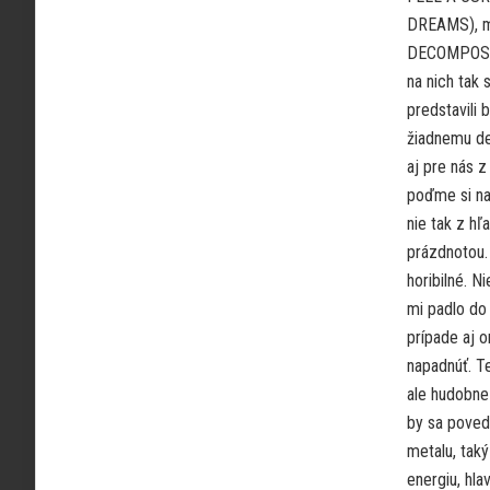
DREAMS), ml
DECOMPOSING
na nich tak
predstavili
žiadnemu dea
aj pre nás z
poďme si na 
nie tak z hľ
prázdnotou. 
horibilné. N
mi padlo d
prípade aj o
napadnúť. T
ale hudobne
by sa poveda
metalu, tak
energiu, hla