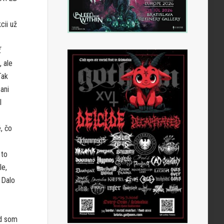
cii už
ť
 ale
Tak
ani
l
, čo
 to
le,
 Dalo
od som