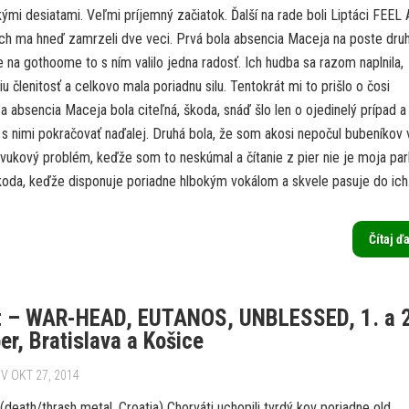
kými desiatami. Veľmi príjemný začiatok. Ďalší na rade boli Liptáci FEEL 
ch ma hneď zamrzeli dve veci. Prvá bola absencia Maceja na poste dru
e na gothoome to s ním valilo jedna radosť. Ich hudba sa razom naplnila,
iu členitosť a celkovo mala poriadnu silu. Tentokrát mi to prišlo o čosi
a absencia Maceja bola citeľná, škoda, snáď šlo len o ojedinelý prípad a
s nimi pokračovať naďalej. Druhá bola, že som akosi nepočul bubeníkov 
zvukový problém, keďže som to neskúmal a čítanie z pier nie je moja par
koda, keďže disponuje poriadne hlbokým vokálom a skvele pasuje do ich.
Čítaj ď
t – WAR-HEAD, EUTANOS, UNBLESSED, 1. a 2
r, Bratislava a Košice
V OKT 27, 2014
eath/thrash metal, Croatia) Chorváti uchopili tvrdý kov poriadne old