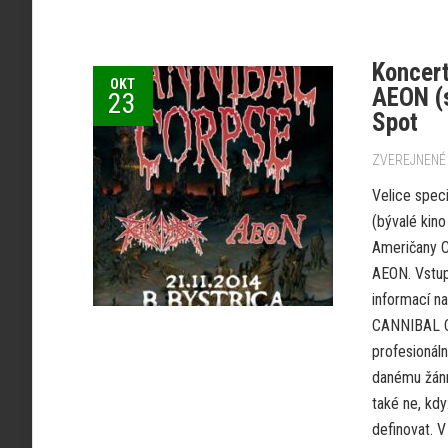
Koncer
OKT
AEON (s
23
Spot
ZVEREJNENÉ 
Velice speci
(bývalé kin
Američany C
AEON. Vstupe
informací n
CANNIBAL CO
profesionáln
danému žánru
také ne, kd
definovat. V