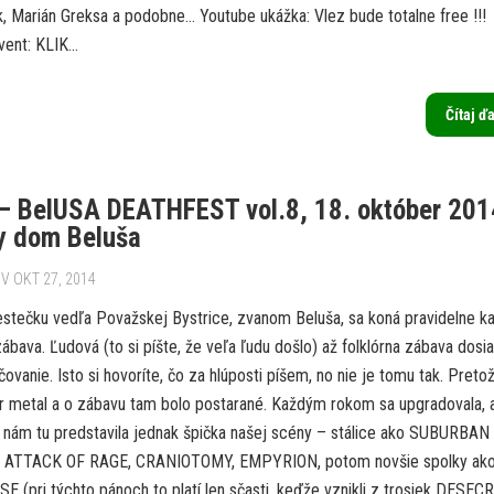
k, Marián Greksa a podobne… Youtube ukážka: Vlez bude totalne free !!!
ent: KLIK...
Čítaj ď
 – BelUSA DEATHFEST vol.8, 18. október 201
y dom Beluša
V OKT 27, 2014
tečku vedľa Považskej Bystrice, zvanom Beluša, sa koná pravidelne k
ábava. Ľudová (to si píšte, že veľa ľudu došlo) až folklórna zábava dosia
vanie. Isto si hovoríte, čo za hlúposti píšem, no nie je tomu tak. Preto
lór metal a o zábavu tam bolo postarané. Každým rokom sa upgradovala, 
a nám tu predstavila jednak špička našej scény – stálice ako SUBURBAN
 ATTACK OF RAGE, CRANIOTOMY, EMPYRION, potom novšie spolky ak
E (pri týchto pánoch to platí len sčasti, keďže vznikli z trosiek DESE