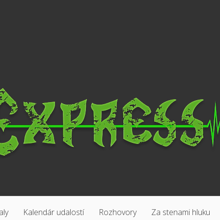
aly
Kalendár udalostí
Rozhovory
Za stenami hluku