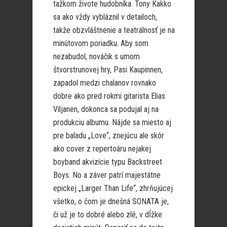
tažkom živote hudobníka. Tony Kakko
sa ako vždy vybláznil v detailoch,
takže obzvláštnenie a teatrálnosť je na
minútovom poriadku. Aby som
nezabudol, nováčik s umom
štvorstrunovej hry, Pasi Kaupinnen,
zapadol medzi chalanov rovnako
dobre ako pred rokmi gitarista Elias
Viljanen, dokonca sa podujal aj na
produkciu albumu. Nájde sa miesto aj
pre baladu „Love“, znejúcu ale skôr
ako cover z repertoáru nejakej
boyband akvizície typu Backstreet
Boys. No a záver patrí majestátne
epickej „Larger Than Life“, zhrňujúcej
všetko, o čom je dnešná SONATA je,
či už je to dobré alebo zlé, v dĺžke