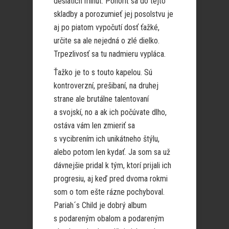
desiatich minút. Ponoriť sa do tejto
skladby a porozumieť jej posolstvu je
aj po piatom vypočutí dosť ťažké,
určite sa ale nejedná o zlé dielko.
Trpezlivosť sa tu nadmieru vypláca.
Ťažko je to s touto kapelou. Sú
kontroverzní, prešibaní, na druhej
strane ale brutálne talentovaní
a svojskí, no a ak ich počúvate dlho,
ostáva vám len zmieriť sa
s vycibrením ich unikátneho štýlu,
alebo potom len kydať. Ja som sa už
dávnejšie pridal k tým, ktorí prijali ich
progresiu, aj keď pred dvoma rokmi
som o tom ešte rázne pochyboval.
Pariah´s Child je dobrý album
s podareným obalom a podareným