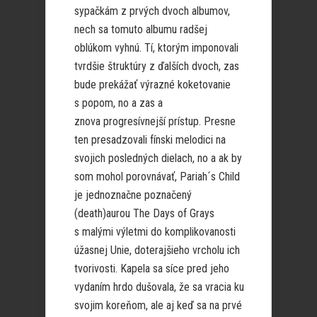
sypačkám z prvých dvoch albumov,
nech sa tomuto albumu radšej
oblúkom vyhnú. Tí, ktorým imponovali
tvrdšie štruktúry z ďalších dvoch, zas
bude prekážať výrazné koketovanie
s popom, no a zas a
znova progresívnejší prístup. Presne
ten presadzovali fínski melodici na
svojich posledných dielach, no a ak by
som mohol porovnávať, Pariah´s Child
je jednoznačne poznačený
(death)aurou The Days of Grays
s malými výletmi do komplikovanosti
úžasnej Unie, doterajšieho vrcholu ich
tvorivosti. Kapela sa síce pred jeho
vydaním hrdo dušovala, že sa vracia ku
svojim koreňom, ale aj keď sa na prvé