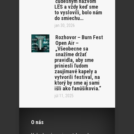
čudesným názvom
LËS a vždy keď sme
to vyslovili, bolo nám
do smiechu…
jan 30, 2026
Rozhovor – Burn Fest
Open Air –
„Všeobecne sa
snažíme držať
pravidla, aby sme
priniesli ľudom
zaujímavé kapely a
vytvorili festival, na
ktorý by sme aj sami
išli ako fanúšikovia.“
júl 11, 2025
O nás