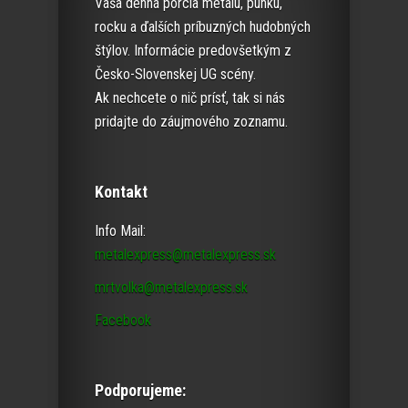
Vaša denná porcia metalu, punku,
rocku a ďalších príbuzných hudobných
štýlov. Informácie predovšetkým z
Česko-Slovenskej UG scény.
Ak nechcete o nič prísť, tak si nás
pridajte do záujmového zoznamu.
Kontakt
Info Mail:
metalexpress@metalexpress.sk
mrtvolka@metalexpress.sk
Facebook
Podporujeme: