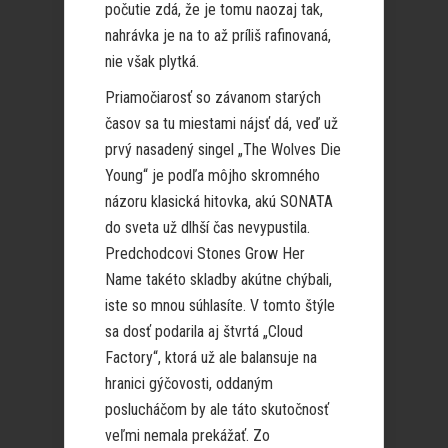
počutie zdá, že je tomu naozaj tak,
nahrávka je na to až príliš rafinovaná,
nie však plytká.
Priamočiarosť so závanom starých
časov sa tu miestami nájsť dá, veď už
prvý nasadený singel „The Wolves Die
Young“ je podľa môjho skromného
názoru klasická hitovka, akú SONATA
do sveta už dlhší čas nevypustila.
Predchodcovi Stones Grow Her
Name takéto skladby akútne chýbali,
iste so mnou súhlasíte. V tomto štýle
sa dosť podarila aj štvrtá „Cloud
Factory“, ktorá už ale balansuje na
hranici gýčovosti, oddaným
poslucháčom by ale táto skutočnosť
veľmi nemala prekážať. Zo