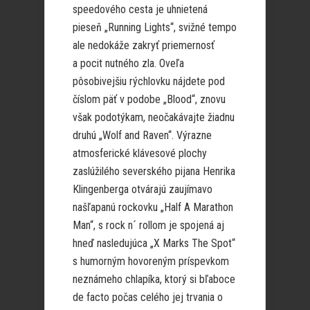
speedového cesta je uhnietená
pieseň „Running Lights“, svižné tempo
ale nedokáže zakryť priemernosť
a pocit nutného zla. Oveľa
pôsobivejšiu rýchlovku nájdete pod
číslom päť v podobe „Blood“, znovu
však podotýkam, neočakávajte žiadnu
druhú „Wolf and Raven“. Výrazne
atmosferické klávesové plochy
zaslúžilého severského pijana Henrika
Klingenberga otvárajú zaujímavo
našľapanú rockovku „Half A Marathon
Man“, s rock n´ rollom je spojená aj
hneď nasledujúca „X Marks The Spot“
s humorným hovoreným príspevkom
neznámeho chlapíka, ktorý si bľaboce
de facto počas celého jej trvania o