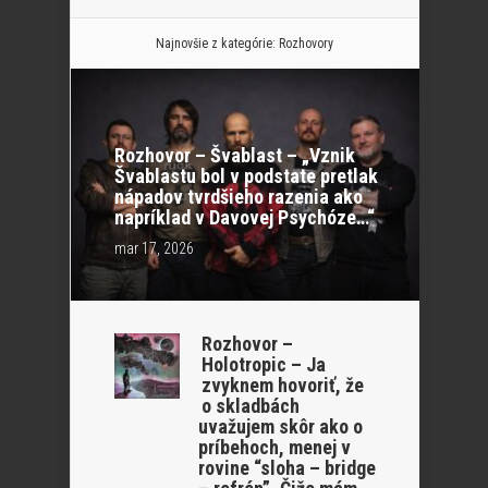
Najnovšie z kategórie:
Rozhovory
Rozhovor – Švablast – „Vznik
Švablastu bol v podstate pretlak
nápadov tvrdšieho razenia ako
napríklad v Davovej Psychóze…“
mar 17, 2026
Rozhovor –
Holotropic – Ja
zvyknem hovoriť, že
o skladbách
uvažujem skôr ako o
príbehoch, menej v
rovine “sloha – bridge