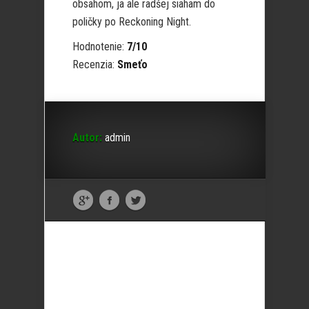
obsahom, ja ale radšej siaham do
poličky po Reckoning Night.
Hodnotenie:
7/10
Recenzia:
Smeťo
Autor:
admin