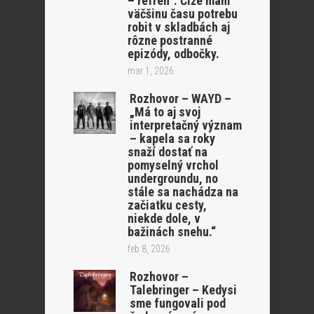
– refrén”. Čiže mám
väčšinu času potrebu
robit v skladbách aj
rôzne postranné
epizódy, odbočky.
mar 1, 2026
Rozhovor – WAYD –
„Má to aj svoj
interpretačný význam
– kapela sa roky
snaží dostať na
pomyselný vrchol
undergroundu, no
stále sa nachádza na
začiatku cesty,
niekde dole, v
bažinách snehu.“
feb 8, 2026
Rozhovor –
Talebringer – Kedysi
sme fungovali pod