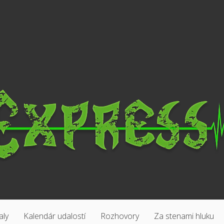
aly
Kalendár udalostí
Rozhovory
Za stenami hluku