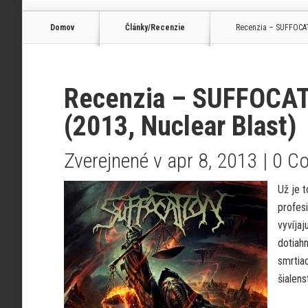
Domov
Články/Recenzie
Recenzia – SUFFOCATI
Recenzia – SUFFOCATI
(2013, Nuclear Blast)
Zverejnené v apr 8, 2013 |
0 C
Už je t
profesi
vyvíja
dotiahn
smrtia
šialens