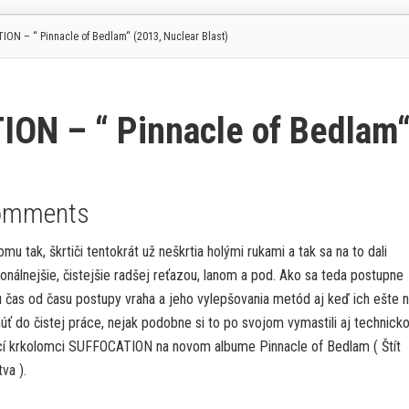
ON – “ Pinnacle of Bedlam“ (2013, Nuclear Blast)
ON – “ Pinnacle of Bedlam
omments
omu tak, škrtiči tentokrát už neškrtia holými rukami a tak sa na to dali
onálnejšie, čistejšie radšej reťazou, lanom a pod. Ako sa teda postupne
ju čas od času postupy vraha a jeho vylepšovania metód aj keď ich ešte 
úť do čistej práce, nejak podobne si to po svojom vymastili aj technick
cí krkolomci SUFFOCATION na novom albume Pinnacle of Bedlam ( Štít
tva ).