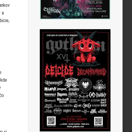
rankov
r a
bicie,
e
 kde
v
 čo
m si