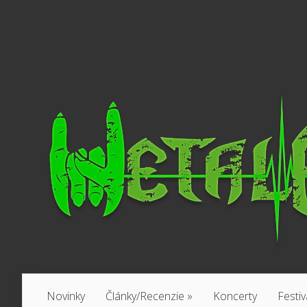
Novinky
Články/Recenzie
»
Koncerty
Festiv