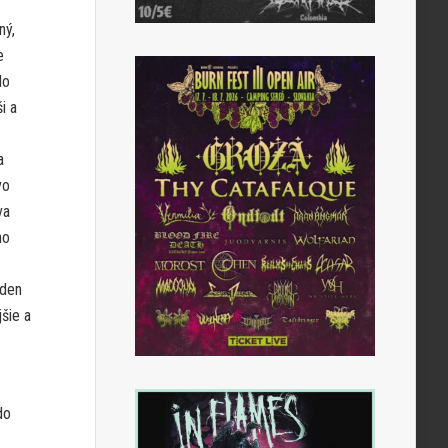
ný,
e
lo
i a
a
ovo
va
ho
aden
šie a
do