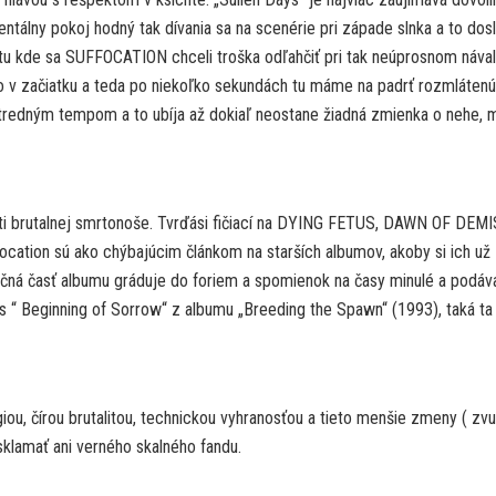
mentálny pokoj hodný tak dívania sa na scenérie pri západe slnka a to dos
tu kde sa SUFFOCATION chceli troška odľahčiť pri tak neúprosnom náva
lo v začiatku a teda po niekoľko sekundách tu máme na padrť rozmlátenú
stredným tempom a to ubíja až dokiaľ neostane žiadná zmienka o nehe,
ti brutalnej smrtonoše. Tvrďási fičiací na DYING FETUS, DAWN OF DEMI
vocation sú ako chýbajúcim článkom na starších albumov, akoby si ich už
verečná časť albumu gráduje do foriem a spomienok na časy minulé a podáv
 “ Beginning of Sorrow“ z albumu „Breeding the Spawn“ (1993), taká ta
ou, čírou brutalitou, technickou vyhranosťou a tieto menšie zmeny ( zvu
sklamať ani verného skalného fandu.