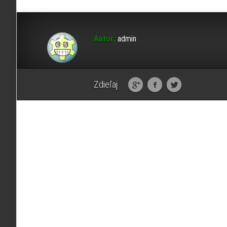
Autor:
admin
Zdieľaj