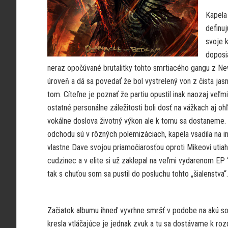
Kapela 
definu
svoje k
doposi
neraz opočúvané brutalitky tohto smrtiacého gangu z Ne
úroveň a dá sa povedať že bol vystrelený von z čista jas
tom. Cíteľne je poznať že partiu opustil inak naozaj veľm
ostatné personálne záležitosti boli dosť na vážkach aj oh
vokálne doslova životný výkon ale k tomu sa dostaneme.
odchodu sú v rôzných polemizáciach, kapela vsadila na i
vlastne Dave svojou priamočiarosťou oproti Mikeovi utiah
cudzinec a v elite si už zaklepal na veľmi vydarenom EP “
tak s chuťou som sa pustil do posluchu tohto „šialenstva“.
Začiatok albumu ihneď vyvrhne smršť v podobe na akú s
kresla vtláčajúce je jednak zvuk a tu sa dostávame k rozdi