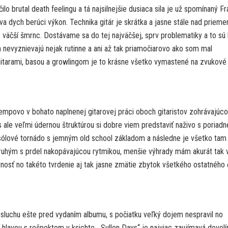
 brutal death feelingu a tá najsilnejšie dusiaca sila je už spomínaný F
va dych berúci výkon. Technika gitár je skrátka a jasne stále nad prieme
z väčší šmrnc. Dostávame sa do tej najväčšej, sprv problematiky a to sú 
 nevyznievajú nejak rutinne a ani až tak priamočiarovo ako som mal
itarami, basou a growlingom je to krásne všetko vymastené na zvukové
tempovo v bohato naplnenej gitarovej práci oboch gitaristov zohrávajúco
 ale veľmi údernou štruktúrou si dobre viem predstaviť naživo s poriadn
sólové tornádo s jemným old school základom a následne je všetko tam
a druhým s prdel nakopávajúcou rytmikou, menšie výhrady mám akurát tak 
nosť no takéto tvrdenie aj tak jasne zmätie zbytok všetkého ostatného
osluchu ešte pred vydaním albumu, s počiatku veľký dojem nespravil no
hlavou s rešpektom v ksichte. „Sullen Days“ je najviac zaujímavá dovolí