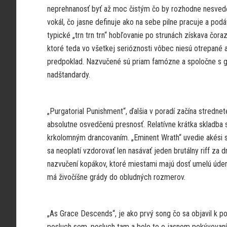
neprehnanosť byť až moc čistým čo by rozhodne nesvedčilo
vokál, čo jasne definuje ako na sebe pilne pracuje a podá
typické „trn trn trn“ hobľovanie po strunách získava čora
ktoré teda vo všetkej serióznosti vôbec niesú otrepané a
predpoklad. Nazvučené sú priam famózne a spoločne s g
nadštandardy.
„Purgatorial Punishment“, ďalšia v poradí začína stredne
absolutne osvedčenú presnosť. Relatívne krátka skladba s
krkolomným drancovaním. „Eminent Wrath“ uvedie akési 
sa neoplatí vzdorovať len nasávať jeden brutálny riff z
nazvučení kopákov, ktoré miestami majú dosť umelú úder
má živočíšne grády do obludných rozmerov.
„As Grace Descends“, je ako prvý song čo sa objavil k p
posluch sem, posluch tam a bolo to o jasnom pokývovaní 