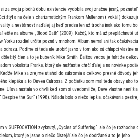
si za svoju plodnú dobu existencie vydobila svoj značne jasný, poznateľ
júci štýl a na čele s charizmatickým Frankom Mullenom ( vokál ) dokazuj
vality a nestárnosť naďalej aj keď predsa len už trocha inak ako tomu bo
aľ ešte na albume „Blood Oath“ (2009). Každý, kto má už prepláchnuté uš
w Yorku rozdiel určite pozná v mnohom. Album nemal ani tak očakávaciu
na odrazu. Poďme si teda ale urobiť jasno v tom ako sú chlapci vlastne n
i dôležitý člen a to je bubeník Mike Smith. Ďalšou vecou je fakt že celk
ľadom vokalistu Franka, ktorý ale našťastie chrčí ďalej a na novinke podá
 Keďže Mike sa zrejme utiahol do súkromia a celkovo presné dôvody je
ného klepáka a to Davea Culrossa. Z počiatku som mal teda obavy ako to
ne. Uľava nastala vo chvíli keď som si uvedomil že, Dave vlastne není ži
 Despise the Sun“ (1998). Nálada bola o niečo lepšia, očakávania pestrej
om v SUFFOCATION zvyknutý, „Cycles of Suffering“ ale čo je rozhodne 
elom, ktorý je jasne o niečo čistejší ale čo je dodržané a to je jeho