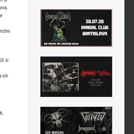
lova,
le
 možno
SE si
a ich
k,