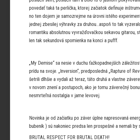
povedať taká ta perlička, ktorej začiatok definuje inštru
no ten dojem je samozrejme na úrovni istého experimen
jednej zbesilej výhravky za druhou…aspoň to tak vyzera
romantiku absolutnou vyvražďovačkou sekavou gitarou, 
len tak sekundová spomienka na konci a pufff.
„My Demise“ sa nesie v duchu ťažkopadnejších záležitos
prídu na svoje. „Inversion“, predposledná „Rapture of Re
šetrili dlhšie a vydali až teraz, táto druhá a vlastne zá
v novom znení a postupoch, ako je tomu záverečný bonus
nesmrteľná nostalgia v jame levovej.
Novinka je od začiatku po záver úplne napresovaná energi
bubeník ) sú nakoniec predsa len prospešné a nemali by 
BRUTAL RESPECT FOR BRUTAL DEATH!