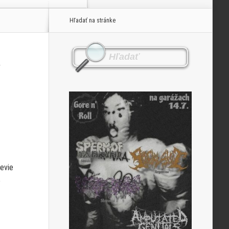
Hľadať na stránke
“
nevie
o