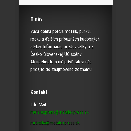
O nás
Vaša denná porcia metalu, punku,
rocku a ďalších príbuzných hudobných
štýlov. Informácie predovšetkým z
Česko-Slovenskej UG scény.
Ak nechcete o nič prísť, tak si nás
pridajte do záujmového zoznamu.
Kontakt
Info Mail:
metalexpress@metalexpress.sk
mrtvolka@metalexpress.sk