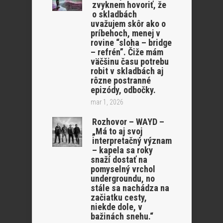
zvyknem hovoriť, že
o skladbách
uvažujem skôr ako o
príbehoch, menej v
rovine “sloha – bridge
– refrén”. Čiže mám
väčšinu času potrebu
robit v skladbách aj
rôzne postranné
epizódy, odbočky.
mar 1, 2026
Rozhovor – WAYD –
„Má to aj svoj
interpretačný význam
– kapela sa roky
snaží dostať na
pomyselný vrchol
undergroundu, no
stále sa nachádza na
začiatku cesty,
niekde dole, v
bažinách snehu.“