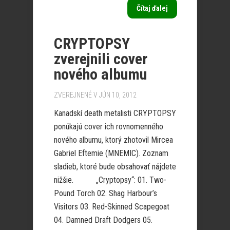
Čítaj ďalej
CRYPTOPSY
zverejnili cover
nového albumu
ZVEREJNENÉ V JÚN 10, 2012
Kanadskí death metalisti CRYPTOPSY
ponúkajú cover ich rovnomenného
nového albumu, ktorý zhotovil Mircea
Gabriel Eftemie (MNEMIC). Zoznam
sladieb, ktoré bude obsahovať nájdete
nižšie. „Cryptopsy“: 01. Two-
Pound Torch 02. Shag Harbour’s
Visitors 03. Red-Skinned Scapegoat
04. Damned Draft Dodgers 05.