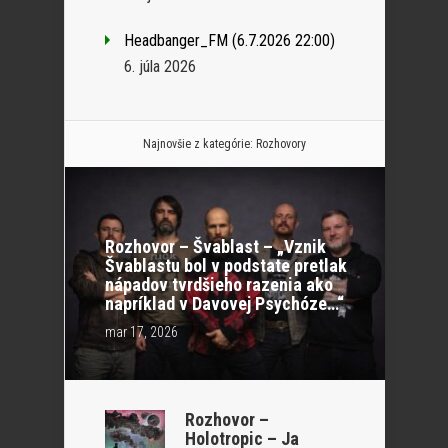
Headbanger_FM (6.7.2026 22:00)
6. júla 2026
Najnovšie z kategórie:
Rozhovory
Rozhovor – Švablast – „Vznik
Švablastu bol v podstate pretlak
nápadov tvrdšieho razenia ako
napríklad v Davovej Psychóze…“
mar 17, 2026
Rozhovor –
Holotropic – Ja