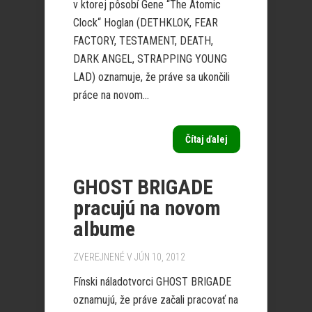
v ktorej pôsobí Gene “The Atomic
Clock“ Hoglan (DETHKLOK, FEAR
FACTORY, TESTAMENT, DEATH,
DARK ANGEL, STRAPPING YOUNG
LAD) oznamuje, že práve sa ukončili
práce na novom...
Čítaj ďalej
GHOST BRIGADE
pracujú na novom
albume
ZVEREJNENÉ V JÚN 10, 2012
Fínski náladotvorci GHOST BRIGADE
oznamujú, že práve začali pracovať na