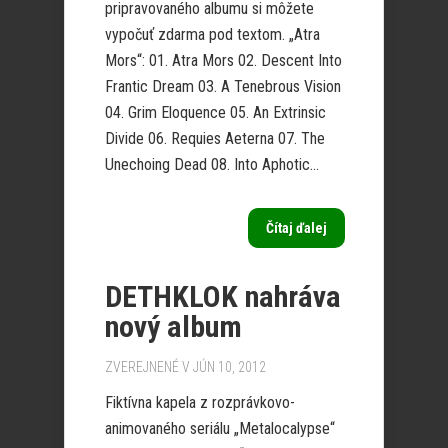
pripravovaného albumu si môžete
vypočuť zdarma pod textom. „Atra
Mors“: 01. Atra Mors 02. Descent Into
Frantic Dream 03. A Tenebrous Vision
04. Grim Eloquence 05. An Extrinsic
Divide 06. Requies Aeterna 07. The
Unechoing Dead 08. Into Aphotic...
Čítaj ďalej
DETHKLOK nahráva
nový album
ZVEREJNENÉ V JÚN 10, 2012
Fiktívna kapela z rozprávkovo-
animovaného seriálu „Metalocalypse“