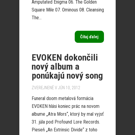
Amputated Enigma 06. The Golden
Square Mile 07. Ominous 08. Cleansing
The...
Čítaj ďalej
EVOKEN dokončili
nový album a
ponúkajú nový song
ZVEREJNENÉ V JÚN 10, 2012
Funeral doom metalová formácia
EVOKEN hlási koniec prác na novom
albume „Atra Mors“, ktorý by mal vyjsť
31. júla pod Profound Lore Records.
Pieseň „An Extrinsic Divide“ z toho