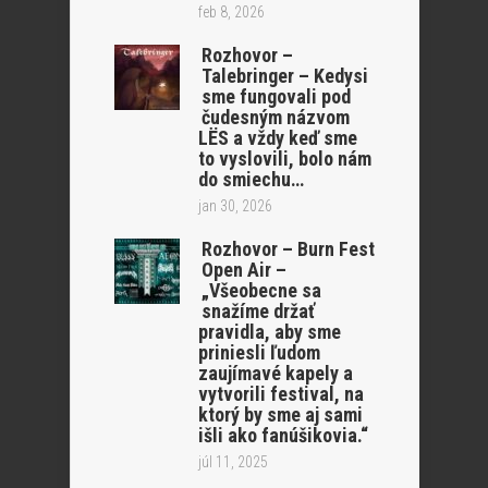
feb 8, 2026
Rozhovor –
Talebringer – Kedysi
sme fungovali pod
čudesným názvom
LËS a vždy keď sme
to vyslovili, bolo nám
do smiechu…
jan 30, 2026
Rozhovor – Burn Fest
Open Air –
„Všeobecne sa
snažíme držať
pravidla, aby sme
priniesli ľudom
zaujímavé kapely a
vytvorili festival, na
ktorý by sme aj sami
išli ako fanúšikovia.“
júl 11, 2025