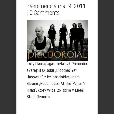
Zverejnené v mar 9, 2011
|
0 Comments
Írsky black/pagan metalový Primordial
zverejnili skladbu „Bloodied Yet
Unbowed“ z ich nadchádzajúcemu
albumu „Redemption At The Puritan’s
Hand“, ktorý vyjde 26. apríla v Metal
Blade Records.