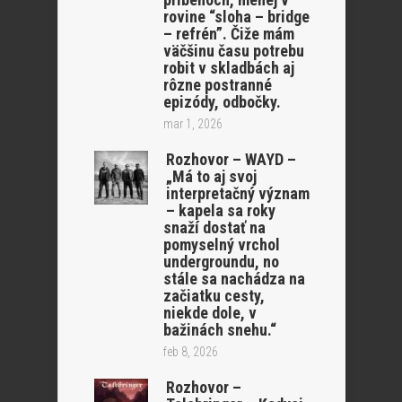
rovine “sloha – bridge
– refrén”. Čiže mám
väčšinu času potrebu
robit v skladbách aj
rôzne postranné
epizódy, odbočky.
mar 1, 2026
Rozhovor – WAYD –
„Má to aj svoj
interpretačný význam
– kapela sa roky
snaží dostať na
pomyselný vrchol
undergroundu, no
stále sa nachádza na
začiatku cesty,
niekde dole, v
bažinách snehu.“
feb 8, 2026
Rozhovor –