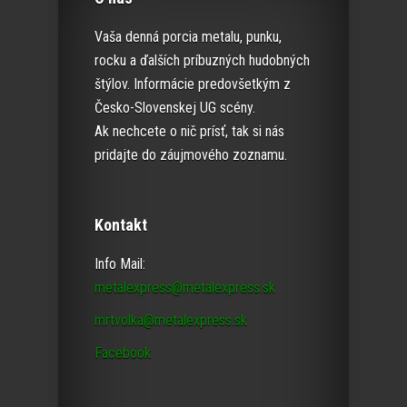
Vaša denná porcia metalu, punku,
rocku a ďalších príbuzných hudobných
štýlov. Informácie predovšetkým z
Česko-Slovenskej UG scény.
Ak nechcete o nič prísť, tak si nás
pridajte do záujmového zoznamu.
Kontakt
Info Mail:
metalexpress@metalexpress.sk
mrtvolka@metalexpress.sk
Facebook