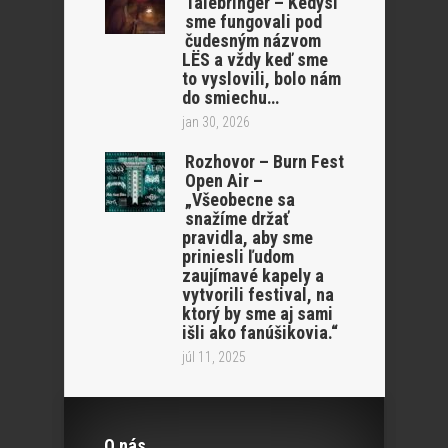
Talebringer – Kedysi
sme fungovali pod
čudesným názvom
LËS a vždy keď sme
to vyslovili, bolo nám
do smiechu…
jan 30, 2026
Rozhovor – Burn Fest
Open Air –
„Všeobecne sa
snažíme držať
pravidla, aby sme
priniesli ľudom
zaujímavé kapely a
vytvorili festival, na
ktorý by sme aj sami
išli ako fanúšikovia.“
júl 11, 2025
O nás