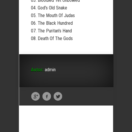
03. Bloodied Yet Unbowed
04. God’s Old Snake
05. The Mouth Of Judas
06. The Black Hundred
07. The Puritan’s Hand
08. Death Of The Gods
Autor:
admin