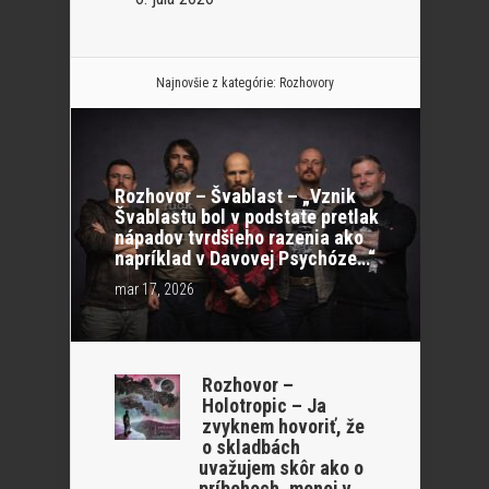
Najnovšie z kategórie:
Rozhovory
Rozhovor – Švablast – „Vznik
Švablastu bol v podstate pretlak
nápadov tvrdšieho razenia ako
napríklad v Davovej Psychóze…“
mar 17, 2026
Rozhovor –
Holotropic – Ja
zvyknem hovoriť, že
o skladbách
uvažujem skôr ako o
príbehoch, menej v