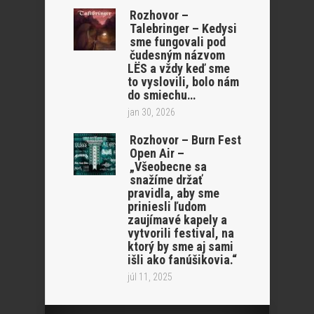
Rozhovor –
Talebringer – Kedysi
sme fungovali pod
čudesným názvom
LËS a vždy keď sme
to vyslovili, bolo nám
do smiechu…
jan 30, 2026
Rozhovor – Burn Fest
Open Air –
„Všeobecne sa
snažíme držať
pravidla, aby sme
priniesli ľudom
zaujímavé kapely a
vytvorili festival, na
ktorý by sme aj sami
išli ako fanúšikovia.“
júl 11, 2025