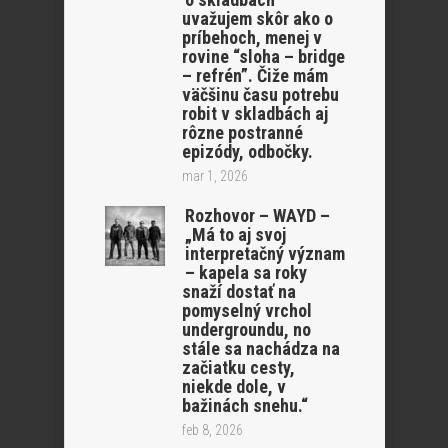
uvažujem skôr ako o
príbehoch, menej v
rovine “sloha – bridge
– refrén”. Čiže mám
väčšinu času potrebu
robit v skladbách aj
rôzne postranné
epizódy, odbočky.
mar 1, 2026
Rozhovor – WAYD –
„Má to aj svoj
interpretačný význam
– kapela sa roky
snaží dostať na
pomyselný vrchol
undergroundu, no
stále sa nachádza na
začiatku cesty,
niekde dole, v
bažinách snehu.“
feb 8, 2026