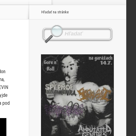
Hľadať na stránke
don
na,
DEVIN
yjde
a pod