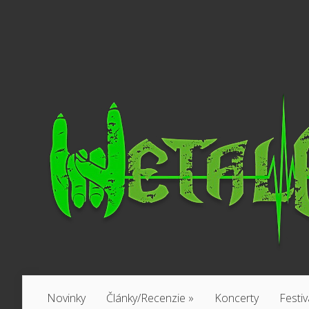
Novinky
Články/Recenzie
»
Koncerty
Festiv