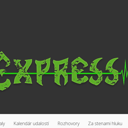
aly
Kalendár udalostí
Rozhovory
Za stenami hluku