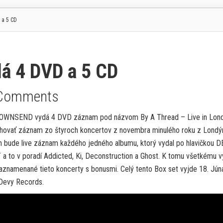
a 5 CD
 4 DVD a 5 CD
Comments
TOWNSEND vydá 4 DVD záznam pod názvom By A Thread – Live in Lon
hovať záznam zo štyroch koncertov z novembra minulého roku z Londý
bude live záznam každého jedného albumu, ktorý vydal po hlavičkou 
o v poradí Addicted, Ki, Deconstruction a Ghost. K tomu všetkému v
aznamenané tieto koncerty s bonusmi. Celý tento Box set vyjde 18. Jún
yDevy Records.