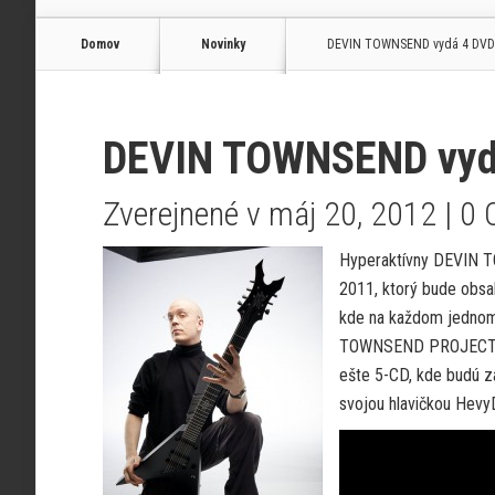
Domov
Novinky
DEVIN TOWNSEND vydá 4 DVD 
DEVIN TOWNSEND vydá
Zverejnené v máj 20, 2012 |
0 
Hyperaktívny DEVIN 
2011, ktorý bude obsa
kde na každom jednom 
TOWNSEND PROJECT a t
ešte 5-CD, kde budú z
svojou hlavičkou Hev