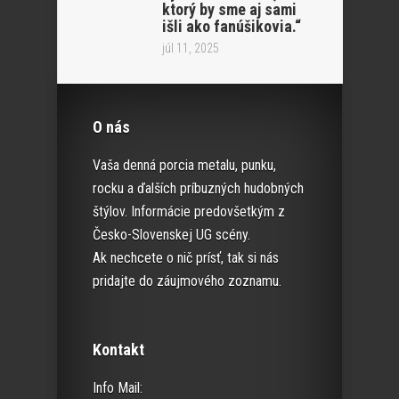
ktorý by sme aj sami
išli ako fanúšikovia.“
júl 11, 2025
O nás
Vaša denná porcia metalu, punku,
rocku a ďalších príbuzných hudobných
štýlov. Informácie predovšetkým z
Česko-Slovenskej UG scény.
Ak nechcete o nič prísť, tak si nás
pridajte do záujmového zoznamu.
Kontakt
Info Mail: