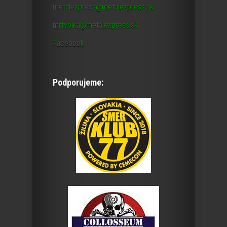
metalexpress@metalexpress.sk
mrtvolka@metalexpress.sk
Facebook
Podporujeme: