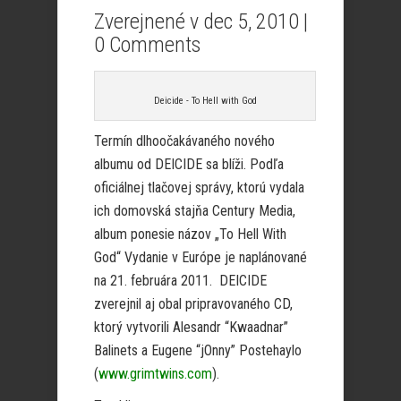
Zverejnené v dec 5, 2010 |
0 Comments
Deicide - To Hell with God
Termín dlhoočakávaného nového
albumu od DEICIDE sa blíži. Podľa
oficiálnej tlačovej správy, ktorú vydala
ich domovská stajňa Century Media,
album ponesie názov „To Hell With
God“ Vydanie v Európe je naplánované
na 21. februára 2011. DEICIDE
zverejnil aj obal pripravovaného CD,
ktorý vytvorili Alesandr “Kwaadnar”
Balinets a Eugene “jOnny” Postehaylo
(
www.grimtwins.com
).