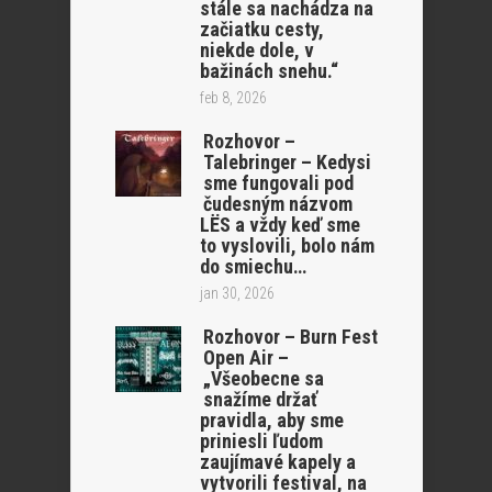
stále sa nachádza na
začiatku cesty,
niekde dole, v
bažinách snehu.“
feb 8, 2026
Rozhovor –
Talebringer – Kedysi
sme fungovali pod
čudesným názvom
LËS a vždy keď sme
to vyslovili, bolo nám
do smiechu…
jan 30, 2026
Rozhovor – Burn Fest
Open Air –
„Všeobecne sa
snažíme držať
pravidla, aby sme
priniesli ľudom
zaujímavé kapely a
vytvorili festival, na