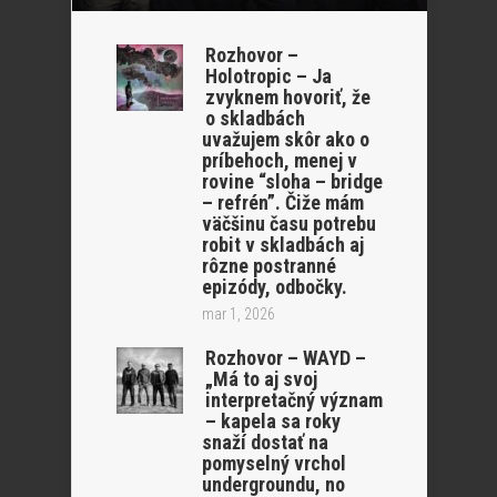
Rozhovor –
Holotropic – Ja
zvyknem hovoriť, že
o skladbách
uvažujem skôr ako o
príbehoch, menej v
rovine “sloha – bridge
– refrén”. Čiže mám
väčšinu času potrebu
robit v skladbách aj
rôzne postranné
epizódy, odbočky.
mar 1, 2026
Rozhovor – WAYD –
„Má to aj svoj
interpretačný význam
– kapela sa roky
snaží dostať na
pomyselný vrchol
undergroundu, no