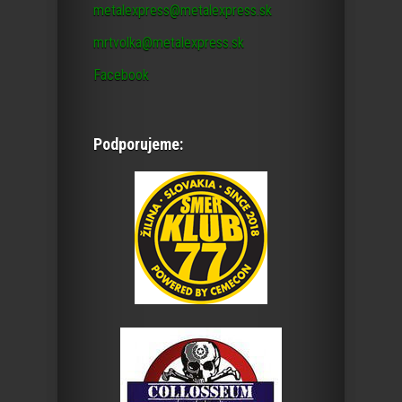
metalexpress@metalexpress.sk
mrtvolka@metalexpress.sk
Facebook
Podporujeme: