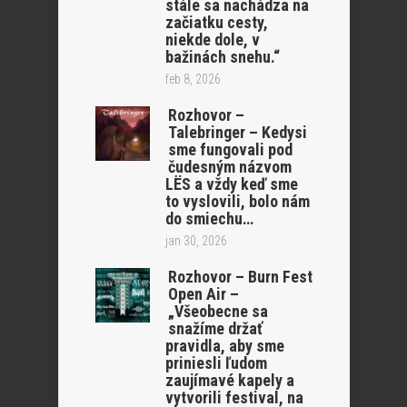
stále sa nachádza na
začiatku cesty,
niekde dole, v
bažinách snehu.“
feb 8, 2026
Rozhovor –
Talebringer – Kedysi
sme fungovali pod
čudesným názvom
LËS a vždy keď sme
to vyslovili, bolo nám
do smiechu…
jan 30, 2026
Rozhovor – Burn Fest
Open Air –
„Všeobecne sa
snažíme držať
pravidla, aby sme
priniesli ľudom
zaujímavé kapely a
vytvorili festival, na