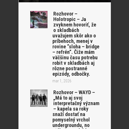
Rozhovor –
Holotropic – Ja
zvyknem hovoriť, že
o skladbách
uvažujem skôr ako o
príbehoch, menej v
rovine “sloha – bridge
– refrén”. Čiže mám
väčšinu času potrebu
robit v skladbách aj
rôzne postranné
epizódy, odbočky.
mar 1, 2026
Rozhovor – WAYD –
„Má to aj svoj
interpretačný význam
– kapela sa roky
snaží dostať na
pomyselný vrchol
undergroundu, no