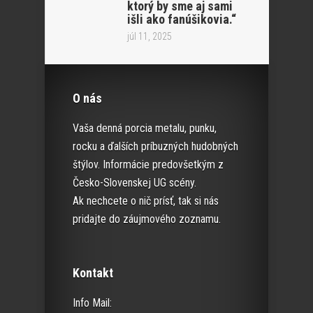
ktorý by sme aj sami
išli ako fanúšikovia.“
júl 11, 2025
O nás
Vaša denná porcia metalu, punku,
rocku a ďalších príbuzných hudobných
štýlov. Informácie predovšetkým z
Česko-Slovenskej UG scény.
Ak nechcete o nič prísť, tak si nás
pridajte do záujmového zoznamu.
Kontakt
Info Mail: